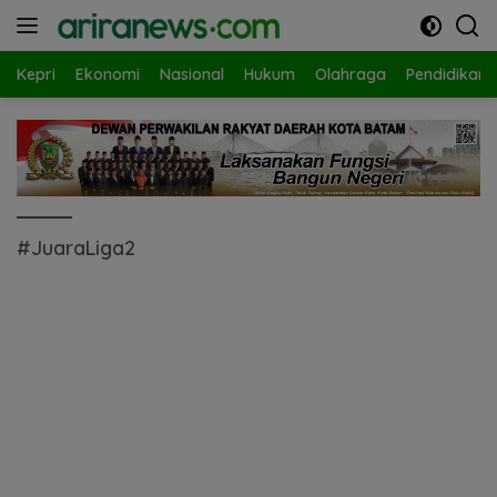
Langsung
ke
konten
Kepri
Ekonomi
Nasional
Hukum
Olahraga
Pendidikan
#JuaraLiga2