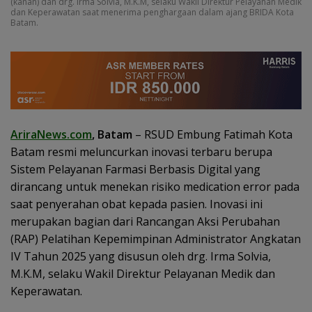
(kanan) dan drg. Irma Solvia, M.K.M, selaku Wakil Direktur Pelayanan Medik
dan Keperawatan saat menerima penghargaan dalam ajang BRIDA Kota
Batam.
AriraNews.com
, Batam
– RSUD Embung Fatimah Kota
Batam resmi meluncurkan inovasi terbaru berupa
Sistem Pelayanan Farmasi Berbasis Digital yang
dirancang untuk menekan risiko medication error pada
saat penyerahan obat kepada pasien. Inovasi ini
merupakan bagian dari Rancangan Aksi Perubahan
(RAP) Pelatihan Kepemimpinan Administrator Angkatan
IV Tahun 2025 yang disusun oleh drg. Irma Solvia,
M.K.M, selaku Wakil Direktur Pelayanan Medik dan
Keperawatan.