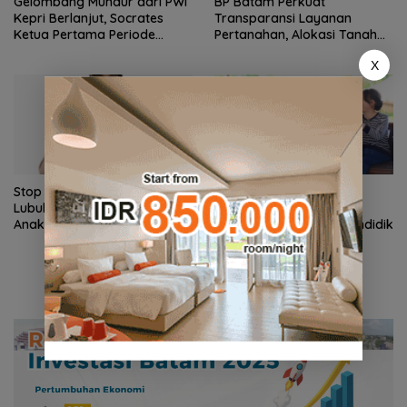
Gelombang Mundur dari PWI
BP Batam Perkuat
Kepri Berlanjut, Socrates
Transparansi Layanan
Ketua Pertama Periode
Pertanahan, Alokasi Tanah
2004–2008 Ikut Tinggalkan
Reguler Segera Hadir Melalui
X
Organisasi
LMS
Stop Penyelidikan, Polsek
Pemko Batam Petakan
Lubuk Baja Tegaskan Kasus
Kebutuhan Guru untuk
Anak Murni Masalah Hak
Pemerataan Tenaga Pendidik
Asuh