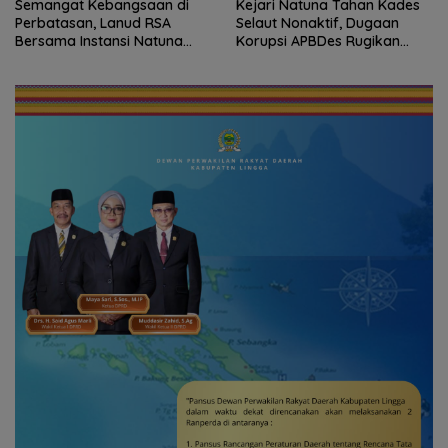
Semangat Kebangsaan di
Kejari Natuna Tahan Kades
Perbatasan, Lanud RSA
Selaut Nonaktif, Dugaan
Bersama Instansi Natuna
Korupsi APBDes Rugikan
Meriahkan Persiapan HUT
Negara Rp533 Juta
Ke-81 RI