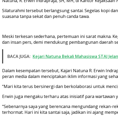
Natuna, R. Erwin Indrapraja, SH, MH, di Kantor Kejaksaan 
Silaturahmi tersebut berlangsung santai. Segelas kopi 
suasana tanpa sekat dan penuh canda tawa.
Meski terkesan sederhana, pertemuan ini sarat makna. 
dan insan pers, demi mendukung pembangunan daerah serta
BACA JUGA:
Kejari Natuna Bekali Mahasiswa STAI Jel
Dalam kesempatan tersebut, Kajari Natuna R. Erwin Indrap
peran media dalam menciptakan iklim informasi yang seha
“Mari kita terus bersinergi dan berkolaborasi untuk men
Erwin juga mengaku terharu atas inisiatif para wartawan 
“Sebenarnya saya yang berencana mengundang rekan-rekan
terhormat. Hari ini kita santai saja, jadikan ini ajang memp