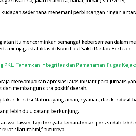
Negeri Natuna, Jalan Pramuka, Ranai, Jumat (7/11/2025).
dan kudapan sederhana menemani perbincangan ringan antar
Kegiatan itu mencerminkan semangat kebersamaan dalam m
 menjaga stabilitas di Bumi Laut Sakti Rantau Bertuah.
ang PKL, Tanamkan Integritas dan Pemahaman Tugas Kejak
raja menyampaikan apresiasi atas inisiatif para jurnalis y
t dan membangun citra positif daerah.
ciptakan kondisi Natuna yang aman, nyaman, dan kondusif b
yang lebih dulu datang berkunjung.
 wartawan, tapi ternyata teman-teman pers sudah lebih du
ererat silaturahmi,” tuturnya.