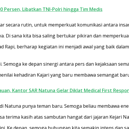
0 Persen, Libatkan TNI-Polri hingga Tim Medis
lar secara rutin, untuk memperkuat komunikasi antara insa
. Di sana kita bisa saling bertukar pikiran dan memperkuat
 Rapi, berharap kegiatan ini menjadi awal yang baik dal
tai. Semoga ke depan sinergi antara pers dan kejaksaan sema
 menilai kehadiran Kajari yang baru membawa semangat baru b
auan, Kantor SAR Natuna Gelar Diklat Medical First Respo
di Natuna punya teman baru. Semoga beliau membawa energi 
sa terima kasih atas sambutan hangat dari jajaran Kejari N
k ini. Ke depan, semoga hubungan kita semakin intens dan s