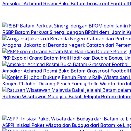
Amsakar Achmad Resmi Buka Batam Grassroot Football Fe
RSBP Batam Perkuat Sinergi dengan BPOM demi Jamin 
Arogansi Jakarta di Beranda Negeri: Catatan dari Pert
PKP Expo di Grand Batam Mall Hadirkan Double Bonus, Unt
Amsakar Achmad Resmi Buka Batam Grassroot Football Fe
Konjen RI Johor Dukung Penuh Family Rally Wisata dan I
Ratusan Wisatawan Malaysia Bakal Jelajahi Batam dalam 
ASPPI Inisiasi Paket Wisata dan Budaya dari Batam ke Li