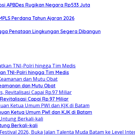
upsi APBDes Rugikan Negara Rp533 Juta
i MPLS Perdana Tahun Ajaran 2026
ingga Penataan Lingkungan Segera Dibangun
kan TNI-Polri hingga Tim Medis
Keamanan dan Mutu Obat
evitalisasi Capai Rp.97 Miliar
emuan Ketua Umum PWI dan KJK di Batam
ung Berkali-kali