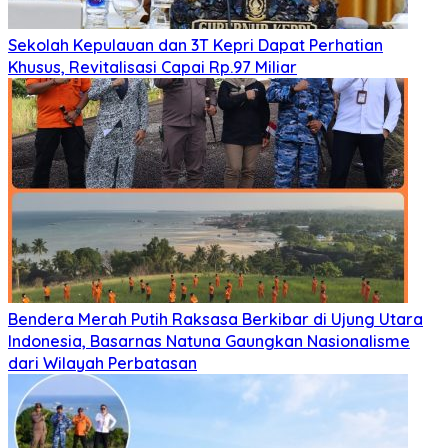
Sekolah Kepulauan dan 3T Kepri Dapat Perhatian
Khusus, Revitalisasi Capai Rp.97 Miliar
Bendera Merah Putih Raksasa Berkibar di Ujung Utara
Indonesia, Basarnas Natuna Gaungkan Nasionalisme
dari Wilayah Perbatasan