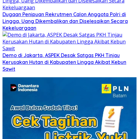
Dugaan Penipuan Rekrutmen Calon Anggota Polri di
Lingga, Uang Dikembalikan dan Diselesaikan Secara
Kekeluargaan
Demo di Jakarta, ASPEK Desak Satgas PKH Tinjau
Kerusakan Hutan di Kabupaten Lingga Akibat Kebun
Sawit