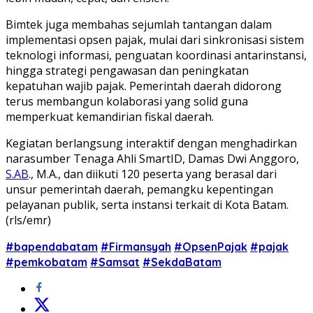
Bimtek juga membahas sejumlah tantangan dalam
implementasi opsen pajak, mulai dari sinkronisasi sistem
teknologi informasi, penguatan koordinasi antarinstansi,
hingga strategi pengawasan dan peningkatan
kepatuhan wajib pajak. Pemerintah daerah didorong
terus membangun kolaborasi yang solid guna
memperkuat kemandirian fiskal daerah.
Kegiatan berlangsung interaktif dengan menghadirkan
narasumber Tenaga Ahli SmartID, Damas Dwi Anggoro,
S.AB
., M.A., dan diikuti 120 peserta yang berasal dari
unsur pemerintah daerah, pemangku kepentingan
pelayanan publik, serta instansi terkait di Kota Batam.
(rls/emr)
#bapendabatam
#Firmansyah
#OpsenPajak
#pajak
#pemkobatam
#Samsat
#SekdaBatam