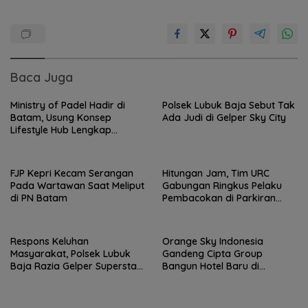
Baca Juga
Ministry of Padel Hadir di
Polsek Lubuk Baja Sebut Tak
Batam, Usung Konsep
Ada Judi di Gelper Sky City
Lifestyle Hub Lengkap
dengan Sauna dan Kolam Air
Dingin
FJP Kepri Kecam Serangan
Hitungan Jam, Tim URC
Pada Wartawan Saat Meliput
Gabungan Ringkus Pelaku
di PN Batam
Pembacokan di Parkiran
Hotel Kundur Lubuk Baja
Respons Keluhan
Orange Sky Indonesia
Masyarakat, Polsek Lubuk
Gandeng Cipta Group
Baja Razia Gelper Superstar
Bangun Hotel Baru di
21 Nagoya
Kawasan Bandara Batam,
Target Beroperasi 2027