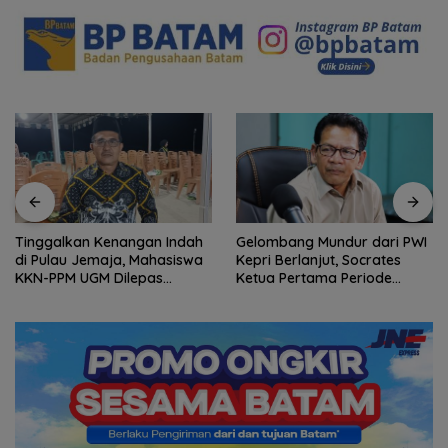
Tinggalkan Kenangan Indah
Gelombang Mundur dari PWI
di Pulau Jemaja, Mahasiswa
Kepri Berlanjut, Socrates
KKN-PPM UGM Dilepas
Ketua Pertama Periode
dengan Penuh Kehangatan
2004–2008 Ikut Tinggalkan
oleh Kades Bukit Padi
Organisasi