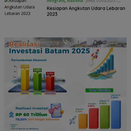
Infografis
,
Nasional
Jumat, 03/03/2023 -
13:54 WIB
Kesiapan Angkutan Udara Lebaran
2023