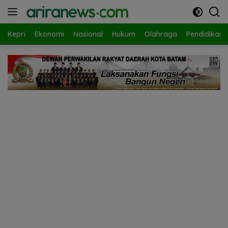
Langsung
ke
konten
Kepri
Ekonomi
Nasional
Hukum
Olahraga
Pendidikan