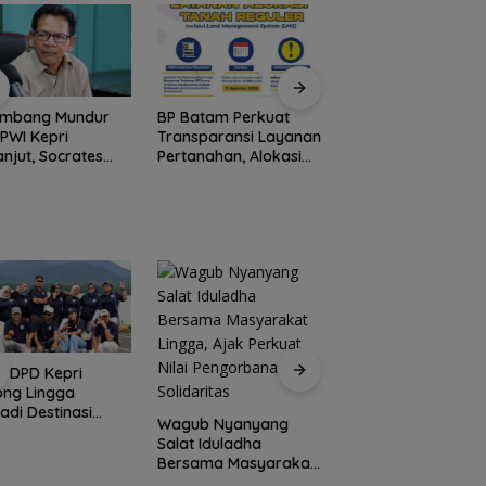
ombang Mundur
BP Batam Perkuat
Stop Penyelidikan,
 PWI Kepri
Transparansi Layanan
Polsek Lubuk Baja
anjut, Socrates
Pertanahan, Alokasi
Tegaskan Kasus A
ua Pertama
Tanah Reguler Segera
Murni Masalah Hak
iode 2004–2008
Hadir Melalui LMS
Asuh
 Tinggalkan
nisasi
I DPD Kepri
Peringati HPN 2026
ong Lingga
Komunitas Jurnalis
adi Destinasi
Kepri Gelar Syukur
Wagub Nyanyang
ta Unggulan
hingga Ziarah Ma
Salat Iduladha
lauan Riau
Tokoh Pers
Bersama Masyarakat
Lingga, Ajak Perkuat