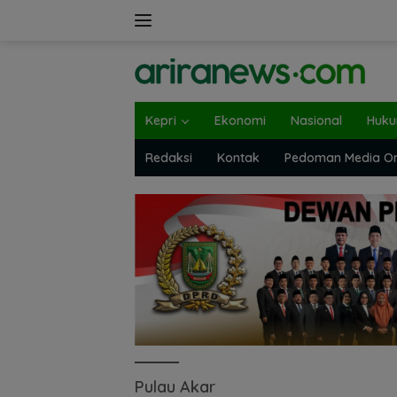
Langsung
ke
konten
Kepri
Ekonomi
Nasional
Huk
Redaksi
Kontak
Pedoman Media On
Pulau Akar