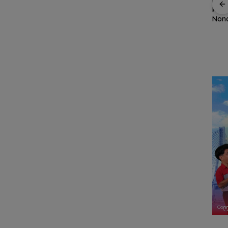
at
Stop Penyelidikan,
Ratusan Wisatawan
Keja
ayanan
Polsek Lubuk Baja
Malaysia Bakal
Kade
kasi
Tegaskan Kasus Anak
Jelajahi Batam dalam
Nona
Segera
Murni Masalah Hak
Family Rally Wisata
Koru
S
Asuh
Season 3
Rug
Rp53