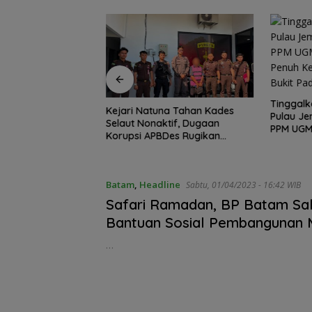
Tinggalk
atawan Malaysia
Kejari Natuna Tahan Kades
Pulau Je
ahi Batam dalam
Selaut Nonaktif, Dugaan
PPM UGM
 Wisata Season 3
Korupsi APBDes Rugikan
Penuh K
Negara Rp533 Juta
Bukit Pad
Batam
,
Headline
Sabtu, 01/04/2023 - 16:42 WIB
Safari Ramadan, BP Batam Sa
Bantuan Sosial Pembangunan 
Nurul Bahari di Pulau Akar
…