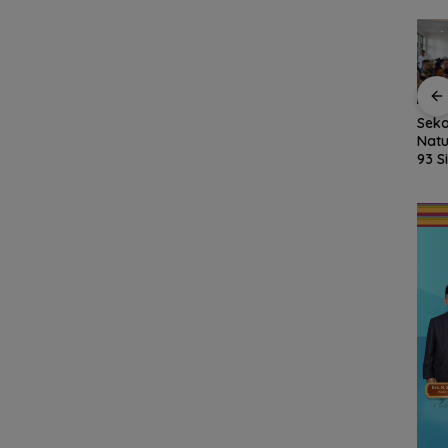
kan
Fasilitas Meningkat,
Kejari Natuna Tahan
Seko
sky,
TKN 002 Bunguran
Kades Selaut
Natu
Timur Laut Butuh WC
Nonaktif, Dugaan
93 S
dan Pagar Demi
Korupsi APBDes
MPL
uas
Keselamatan Siswa
Rugikan Negara
Ajar
Rp533 Juta