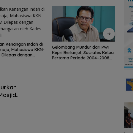
an Kenangan Indah di
Gelombang Mundur dari PWI
BP B
maja, Mahasiswa KKN-
Kepri Berlanjut, Socrates Ketua
Tran
 Dilepas dengan
Pertama Periode 2004–2008
Perta
ehangatan oleh Kades
Ikut Tinggalkan Organisasi
Regul
i
LMS
lurkan
Masjid