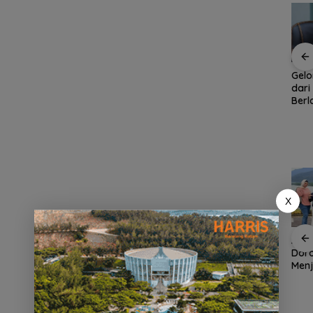
Rotasi 311 ASN Jadi
Ratusan Wisatawan
Gel
han
Awal Reformasi
Malaysia Bakal
dari
Birokrasi Batam,
Jelajahi Batam dalam
Berl
naga
Amsakar Tekankan
Family Rally Wisata
Ket
Integritas dan Kinerja
Season 3
Per
Ikut
Orga
X
an
Demo di Jakarta,
ASPPI Inisiasi Paket
ASPP
n
ASPEK Desak Satgas
Wisata dan Budaya
Dor
PKH Tinjau Kerusakan
dari Batam ke Lingga
Menj
Hutan di Kabupaten
Wisa
an
Lingga Akibat Kebun
Kepu
cara
Sawit