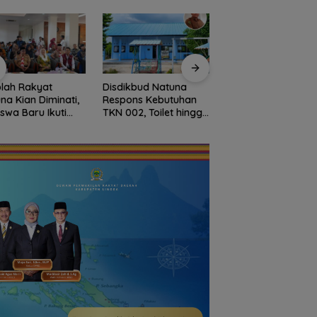
lah Rakyat
Disdikbud Natuna
Dokter Militer dari
na Kian Diminati,
Respons Kebutuhan
Natuna, Wakili
iswa Baru Ikuti
TKN 002, Toilet hingga
Indonesia di
S Perdana Tahun
Penataan Lingkungan
Konferensi Bedah
an 2026
Segera Dibangun
Ortopedi Asia
Tenggara