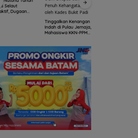
ri Natuna Tahan
Gelombang Mundu
s Selaut
dari PWI Kepri
ktif, Dugaan
Berlanjut, Socrates
psi APBDes
Ketua Pertama
Tinggalkan Kenangan
ikan Negara
Periode 2004–200
Indah di Pulau Jemaja,
3 Juta
Ikut Tinggalkan
Mahasiswa KKN-PPM
Organisasi
UGM Dilepas dengan
Penuh Kehangatan
oleh Kades Bukit Padi