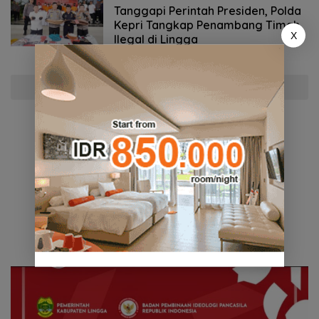
- 14:30 WIB
Tanggapi Perintah Presiden, Polda
Kepri Tangkap Penambang Timah
X
Ilegal di Lingga
Selengkapnya