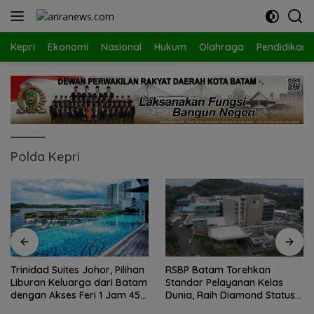
Langsung
ke
konten
Kepri
Ekonomi
Nasional
Hukum
Olahraga
Pendidikan
Polda Kepri
RSBP Batam Torehkan
BPD Desa Batu Berapit
Standar Pelayanan Kelas
Dilantik, Darfiet: Harapkan
Dunia, Raih Diamond Status
Hadirkan Perubahan Nyata
dari WSO