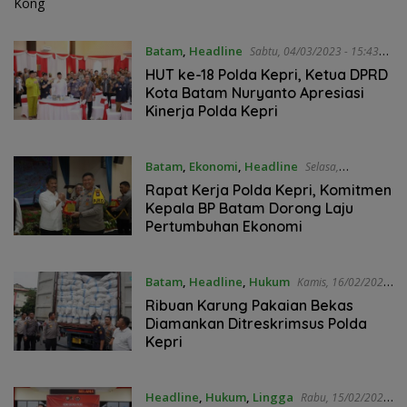
Batam
,
Headline
Sabtu, 04/03/2023 - 15:43
WIB
HUT ke-18 Polda Kepri, Ketua DPRD
Kota Batam Nuryanto Apresiasi
Kinerja Polda Kepri
Batam
,
Ekonomi
,
Headline
Selasa,
21/02/2023 - 11:20 WIB
Rapat Kerja Polda Kepri, Komitmen
Kepala BP Batam Dorong Laju
Pertumbuhan Ekonomi
Batam
,
Headline
,
Hukum
Kamis, 16/02/2023
- 14:19 WIB
Ribuan Karung Pakaian Bekas
Diamankan Ditreskrimsus Polda
Kepri
Headline
,
Hukum
,
Lingga
Rabu, 15/02/2023