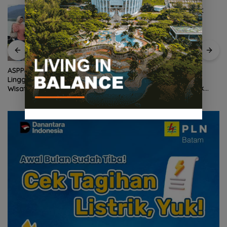
Wagub Nyanyang Salat
ASPPI DPD Kepri Dorong
Iduladha Bersama
Lingga Menjadi Destinasi
Masyarakat Lingga, Ajak
Wisata Unggulan Kepulauan
Perkuat Nilai Pengorbanan
Riau
dan Solidaritas