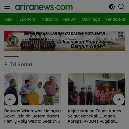
Langsung
ke
konten
Kepri
Ekonomi
Nasional
Hukum
Olahraga
Pendidikan
PLTU Soma
Ratusan Wisatawan Malaysia
Kejari Natuna Tahan Kades
Bakal Jelajahi Batam dalam
Selaut Nonaktif, Dugaan
Family Rally Wisata Season 3
Korupsi APBDes Rugikan
Negara Rp533 Juta