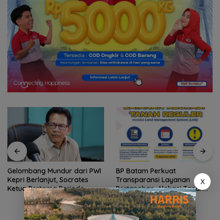
Gelombang Mundur dari PWI
BP Batam Perkuat
Kepri Berlanjut, Socrates
Transparansi Layanan
X
Ketua Pertama Periode
Pertanahan, Alokasi Tanah
2004–2008 Ikut Tinggalkan
Reguler Segera Hadir Melalui
Organisasi
LMS