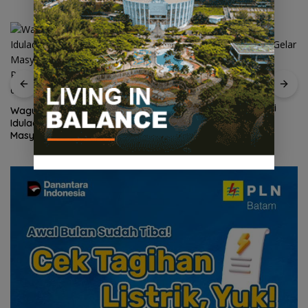
Peringati HPN 2026,
Komunitas Jurnalis Kepri
Wagub Nyanyang Salat
Gelar Syukuran hingga
Iduladha Bersama
Ziarah Makam Tokoh Pers
Masyarakat Lingga, Ajak
Perkuat Nilai Pengorbanan
dan Solidaritas