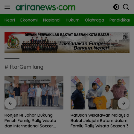
Langsung
ke
konten
Kepri
Ekonomi
Nasional
Hukum
Olahraga
Pendidikan
#IftarGemilang
Konjen RI Johor Dukung
Ratusan Wisatawan Malaysia
Penuh Family Rally Wisata
Bakal Jelajahi Batam dalam
dan International Soccer
Family Rally Wisata Season 3
Batam Cup 2026