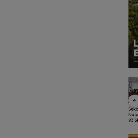
kan
Fasilitas Meningkat,
Kejari Natuna Tahan
Seko
sky,
TKN 002 Bunguran
Kades Selaut
Natu
Timur Laut Butuh WC
Nonaktif, Dugaan
93 S
dan Pagar Demi
Korupsi APBDes
MPL
uas
Keselamatan Siswa
Rugikan Negara
Ajar
Rp533 Juta