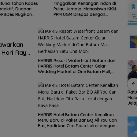
atuna Tahan Kades
Tinggalkan Kenangan Indah di
Gelo
onaktif, Dugaan
Pulau Jemaja, Mahasiswa KKN-
Kepri
APBDes Rugikan
PPM UGM Dilepas dengan
Pert
Rp533 Juta
Penuh Kehangatan oleh Kades
Ikut 
Bukit Padi
awarkan
 Hari Raya
aha
HARRIS Resort Waterfront Batam dan
HARRIS Hotel Batam Center Gelar
ar
Wedding Market di One Batam Mall,
Berhadiah Satu Unit Mobil
dur
BP Batam Perkuat
Konjen RI Johor
Rat
Transparansi Layanan
Dukung Penuh Family
Mala
tes
Pertanahan, Alokasi
Rally Wisata dan
Jela
Tanah Reguler Segera
International Soccer
Fami
008
Hadir Melalui LMS
Batam Cup 2026
Seas
HARRIS Hotel Batam Center Kenalkan
Menu Baru di Paket Bar BQ All You Can
Eat, Hadirkan Cita Rasa Lokal dengan
Kaya Rasa