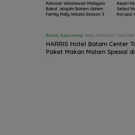
ohor Dukung Penuh
Ratusan Wisatawan Malaysia
Kejari N
 Wisata dan
Bakal Jelajahi Batam dalam
Selaut N
al Soccer Batam
Family Rally Wisata Season 3
Korupsi 
Negara 
Batam
,
Gaya Hidup
Rabu, 28/06/2023 - 14:53 WIB
HARRIS Hotel Batam Center T
Paket Makan Malam Spesial di
Idul Adha, Menu Spesial Kari P
…
Kambing Bakar dan Ayam Bak
Andaliman
Gelombang Mun
dari PWI Kepri
Berlanjut, Socra
Ketua Pertama
Periode 2004–2
Ikut Tinggalkan
Organisasi