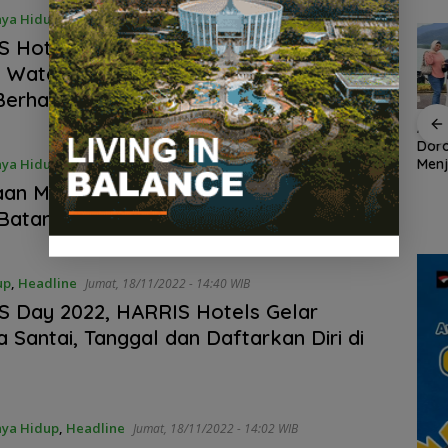
ya Hidup
,
Headline
Rabu, 22/02/2023 - 17:19 WIB
S Hotel Batam Center dan HARRIS
 Waterfront Gelar Wedding Expo di
erhadiah Satu Unit Mobil
an
Demo di Jakarta,
ASPPI Inisiasi Paket
ASPP
n
ASPEK Desak Satgas
Wisata dan Budaya
Dor
PKH Tinjau Kerusakan
dari Batam ke Lingga
Menj
ya Hidup
,
Headline
Senin, 02/01/2023 - 19:30 WIB
Hutan di Kabupaten
Wisa
an Malam Pergantian Tahun di HARRIS
an
Lingga Akibat Kebun
Kepu
Batam Center Berlangsung Meriah
cara
Sawit
up
,
Headline
Jumat, 18/11/2022 - 14:40 WIB
 Day 2022, HARRIS Hotels Gelar
 Santai, Tanggal dan Daftarkan Diri di
ya Hidup
,
Headline
Jumat, 18/11/2022 - 14:02 WIB