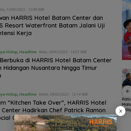
Sabtu, 13/05/2023 - 12:09 WIB
wan HARRIS Hotel Batam Center dan
 Resort Waterfront Batam Jalani Uji
tensi Kerja
ya Hidup
,
Headline
Rabu, 29/03/2023 - 14:51 WIB
Berbuka di HARRIS Hotel Batam Center
n Hidangan Nusantara hingga Timur
h
ya Hidup
,
Headline
Kamis, 09/03/2023 - 12:14 WIB
n,
Pemko Batam
Konjen RI Johor
Rat
m “Kitchen Take Over”, HARRIS Hotel
ja
Petakan Kebutuhan
Dukung Penuh Family
Mala
Center Hadirkan Chef Patrick Ramon
 Anak
Guru untuk
Rally Wisata dan
Jela
X
Hak
Pemerataan Tenaga
International Soccer
Fami
ocial Garden Jakarta
Pendidik
Batam Cup 2026
Seas