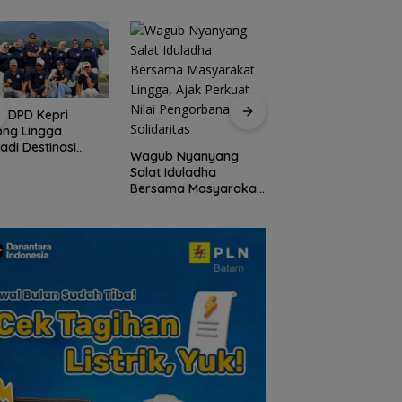
I DPD Kepri
Peringati HPN 2026
ong Lingga
Komunitas Jurnalis
adi Destinasi
Kepri Gelar Syukur
Wagub Nyanyang
ta Unggulan
hingga Ziarah Ma
Salat Iduladha
lauan Riau
Tokoh Pers
Bersama Masyarakat
Lingga, Ajak Perkuat
Nilai Pengorbanan
dan Solidaritas