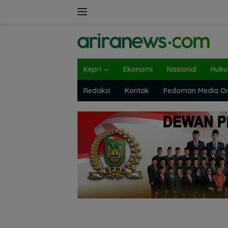
Langsung
ke
konten
Kepri
Ekonomi
Nasional
Huk
Redaksi
Kontak
Pedoman Media On