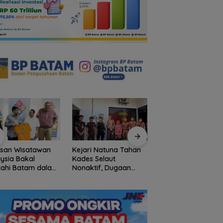
mbang Mundur dari PWI
BP Batam Perkuat
S
 Berlanjut, Socrates Ketua
Transparansi Layanan
L
ama Periode 2004–2008
Pertanahan, Alokasi Tanah
A
Tinggalkan Organisasi
Reguler Segera Hadir Melalui
LMS
usan Wisatawan
Kejari Natuna Tahan
Tinggalkan Kenan
ysia Bakal
Kades Selaut
Indah di Pulau Jem
jahi Batam dalam
Nonaktif, Dugaan
Mahasiswa KKN-P
ly Rally Wisata
Korupsi APBDes
UGM Dilepas deng
on 3
Rugikan Negara
Penuh Kehangatan
Rp533 Juta
oleh Kades Bukit P