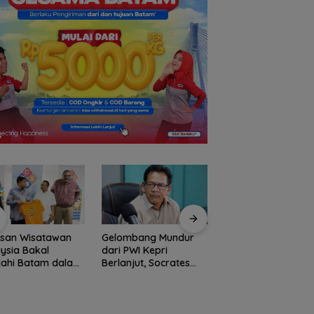
usan Wisatawan
Gelombang Mundur
BP Batam Perkuat
ysia Bakal
dari PWI Kepri
Transparansi Lay
jahi Batam dalam
Berlanjut, Socrates
Pertanahan, Alokas
ly Rally Wisata
Ketua Pertama
Tanah Reguler Seg
on 3
Periode 2004–2008
Hadir Melalui LMS
Ikut Tinggalkan
Organisasi