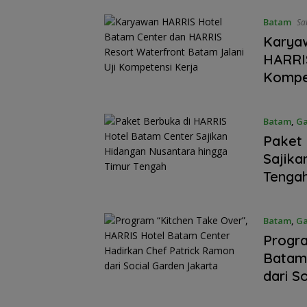
Batam
Karya
HARRIS
Kompe
Batam
,
Ga
Paket 
Sajika
Tenga
Batam
,
Ga
Stop Penyelidika
Progra
Polsek Lubuk Ba
Batam 
Tegaskan Kasus
Murni Masalah 
dari S
Asuh