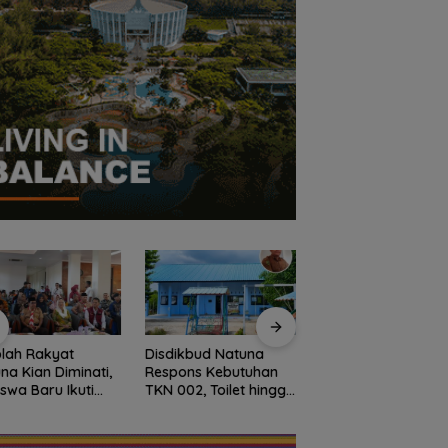
lah Rakyat
Disdikbud Natuna
Dokter Militer dari
na Kian Diminati,
Respons Kebutuhan
Natuna, Wakili
iswa Baru Ikuti
TKN 002, Toilet hingga
Indonesia di
S Perdana Tahun
Penataan Lingkungan
Konferensi Bedah
an 2026
Segera Dibangun
Ortopedi Asia
Tenggara