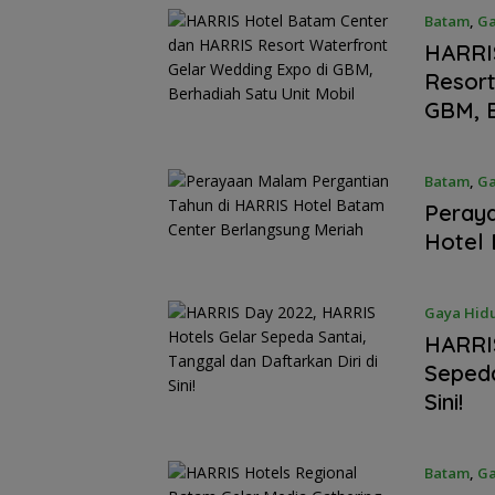
Batam
,
Ga
HARRI
Resort
GBM, B
Dugaan Penipu
Rekrutmen Calo
Anggota Polri di
Batam
,
Ga
Lingga, Uang
Peraya
Dikembalikan d
Hotel 
Diselesaikan Se
Kekeluargaan
Gaya Hid
HARRIS
Sepeda
Sini!
Batam
,
Ga