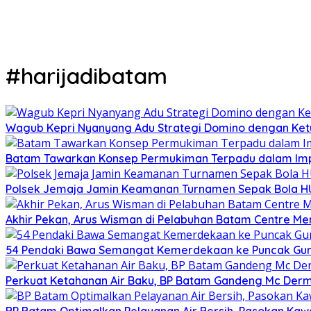
#harijadibatam
Wagub Kepri Nyanyang Adu Strategi Domino dengan Ket
Batam Tawarkan Konsep Permukiman Terpadu dalam Imp
Polsek Jemaja Jamin Keamanan Turnamen Sepak Bola HU
Akhir Pekan, Arus Wisman di Pelabuhan Batam Centre M
54 Pendaki Bawa Semangat Kemerdekaan ke Puncak Gunun
Perkuat Ketahanan Air Baku, BP Batam Gandeng Mc Der
BP Batam Optimalkan Pelayanan Air Bersih, Pasokan Ka