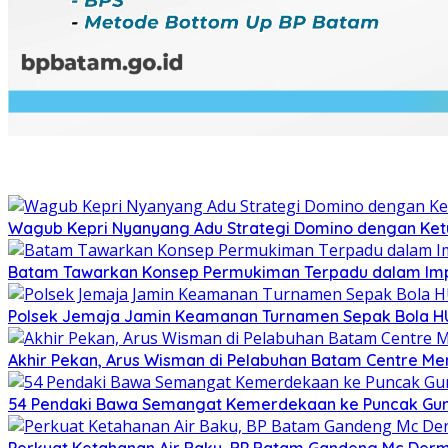
Wagub Kepri Nyanyang Adu Strategi Domino dengan Ket
Batam Tawarkan Konsep Permukiman Terpadu dalam Imp
Polsek Jemaja Jamin Keamanan Turnamen Sepak Bola HU
Akhir Pekan, Arus Wisman di Pelabuhan Batam Centre M
54 Pendaki Bawa Semangat Kemerdekaan ke Puncak Gunun
Perkuat Ketahanan Air Baku, BP Batam Gandeng Mc Der