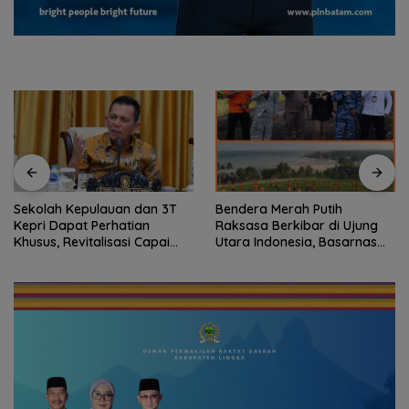
Sekolah Kepulauan dan 3T
Bendera Merah Putih
Kepri Dapat Perhatian
Raksasa Berkibar di Ujung
Khusus, Revitalisasi Capai
Utara Indonesia, Basarnas
Rp.97 Miliar
Natuna Gaungkan
Nasionalisme dari Wilayah
Perbatasan