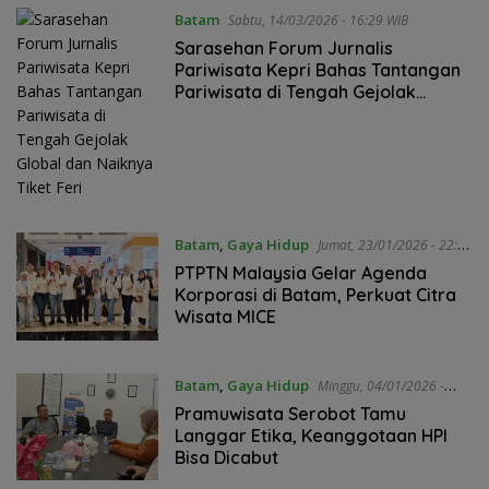
Batam
Sabtu, 14/03/2026 - 16:29 WIB
Sarasehan Forum Jurnalis
Pariwisata Kepri Bahas Tantangan
Pariwisata di Tengah Gejolak
Global dan Naiknya Tiket Feri
Batam
,
Gaya Hidup
Jumat, 23/01/2026 - 22:15
WIB
PTPTN Malaysia Gelar Agenda
Korporasi di Batam, Perkuat Citra
Wisata MICE
Batam
,
Gaya Hidup
Minggu, 04/01/2026 -
11:27 WIB
Pramuwisata Serobot Tamu
Langgar Etika, Keanggotaan HPI
Bisa Dicabut