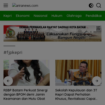
Langsung
ke
konten
Kepri
Ekonomi
Nasional
Hukum
Olahraga
Pendidikan
#fjpkepri
RSBP Batam Perkuat Sinergi
Sekolah Kepulauan dan 3T
dengan BPOM demi Jamin
Kepri Dapat Perhatian
Keamanan dan Mutu Obat
Khusus, Revitalisasi Capai
Rp.97 Miliar