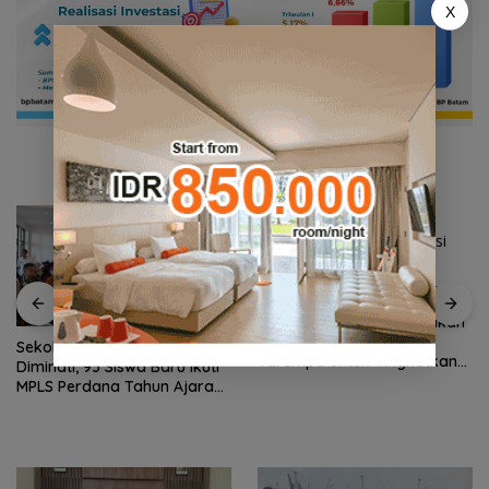
X
Wabup Raja Bayu Resmikan
Survei Akreditasi RSUD
Sekolah Rakyat Natuna Kian
Tarempa untuk Tingkatkan
Diminati, 93 Siswa Baru Ikuti
Kualitas Layanan
MPLS Perdana Tahun Ajaran
2026