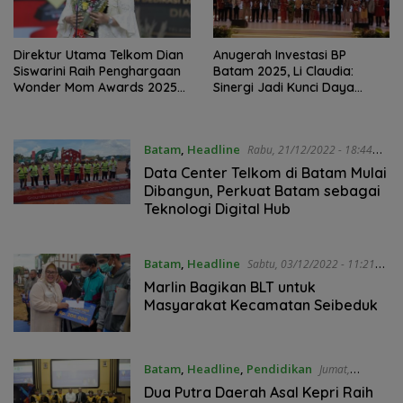
Direktur Utama Telkom Dian
Anugerah Investasi BP
Siswarini Raih Penghargaan
Batam 2025, Li Claudia:
Wonder Mom Awards 2025
Sinergi Jadi Kunci Daya
dan Perempuan Inspiratif
Saing Daerah
Awards 2025
Batam
,
Headline
Rabu, 21/12/2022 - 18:44
WIB
Data Center Telkom di Batam Mulai
Dibangun, Perkuat Batam sebagai
Teknologi Digital Hub
Batam
,
Headline
Sabtu, 03/12/2022 - 11:21
WIB
Marlin Bagikan BLT untuk
Masyarakat Kecamatan Seibeduk
Batam
,
Headline
,
Pendidikan
Jumat,
02/12/2022 - 12:51 WIB
Dua Putra Daerah Asal Kepri Raih