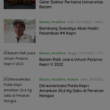
Gelar Doktor Pertama Universitas
Batam
Batam
,
Headline
Rabu, 16/11/2022 - 18:43
WIB
Bambang Soesatyo Akan Hadiri
Pelantikan IMI Kepri
Batam
,
Headline
Minggu, 13/11/2022 - 11:17
WIB
Batam Raih Juara Umum Porprov
Kepri V 2022
Batam
,
Headline
,
Hukum
Senin, 24/10/2022 -
12:50 WIB
Ditresnarkoba Polda Kepri
Amankan 26,6 Kg Sabu di Perairan
Nongsa