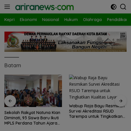
Langsung
ke
konten
Kepri
Ekonomi
Nasional
Hukum
Olahraga
Pendidikan
Batam
Wabup Raja Bayu Resmikan
Survei Akreditasi RSUD
Sekolah Rakyat Natuna Kian
Tarempa untuk Tingkatkan
Diminati, 93 Siswa Baru Ikuti
Kualitas Layanan
MPLS Perdana Tahun Ajaran
2026