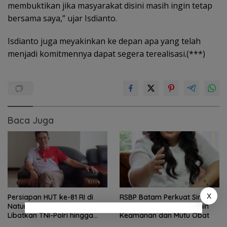
membuktikan jika masyarakat disini masih ingin tetap
bersama saya,” ujar Isdianto.
Isdianto juga meyakinkan ke depan apa yang telah
menjadi komitmennya dapat segera terealisasi.(***)
Baca Juga
X
Persiapan HUT ke-81 RI di
RSBP Batam Perkuat Sinergi
Natuna Sudah 80 Persen,
dengan BPOM demi Jamin
Libatkan TNI-Polri hingga
Keamanan dan Mutu Obat
Tim Medis