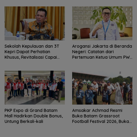
Sekolah Kepulauan dan 3T
Arogansi Jakarta di Beranda
Kepri Dapat Perhatian
Negeri: Catatan dari
Khusus, Revitalisasi Capai
Pertemuan Ketua Umum PWI
Rp.97 Miliar
dan KJK di Batam
PKP Expo di Grand Batam
Amsakar Achmad Resmi
Mall Hadirkan Double Bonus,
Buka Batam Grassroot
Untung Berkali-kali
Football Festival 2026, Buka
Jalan Talenta Muda Batam
ke Level Internasional