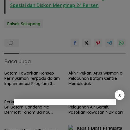
Spesial dan Diskon Menginap 24 Persen
Polsek Sekupang
Baca Juga
Batam Tawarkan Konsep
Akhir Pekan, Arus Wisman di
Permukiman Terpadu dalam
Pelabuhan Batam Centre
Implementasi Program 3
Membludak
Juta Rumah
X
Perkuat Ketahanan Air Baku,
BP Batam Optimalkan
BP Batam Gandeng Mc
Pelayanan Air Bersih,
Dermott Tanam Bambu
Pasokan Kawasan NDP dari
Betung di Bendungan Sei
Waduk Duriangkang
Nongsa