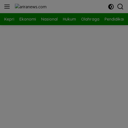
Langsung
ke
konten
Kepri
Ekonomi
Nasional
Hukum
Olahraga
Pendidikan