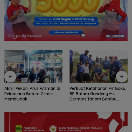
Perkuat Ketahanan Air Baku,
BP Batam Optimalkan
BP Batam Gandeng Mc
Pelayanan Air Bersih,
Dermott Tanam Bambu
Pasokan Kawasan NDP dari
Betung di Bendungan Sei
Waduk Duriangkang
Nongsa