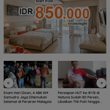
Persiapan HUT ke-81 RI di
Sekolah Kepulauan dan 3T
Natuna Sudah 80 Persen,
Kepri Dapat Perhatian
a
Libatkan TNI-Polri hingga
Khusus, Revitalisasi Capai
Tim Medis
Rp.97 Miliar