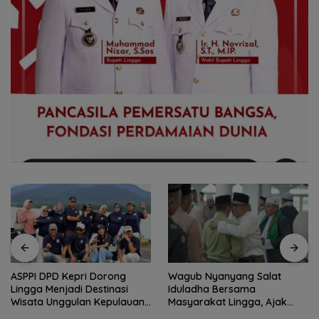
Wagub Nyanyang Salat
Peringati HPN 2026,
Iduladha Bersama
Komunitas Jurnalis Kepri
Masyarakat Lingga, Ajak
Gelar Syukuran hingga
Perkuat Nilai Pengorbanan
Ziarah Makam Tokoh Pers