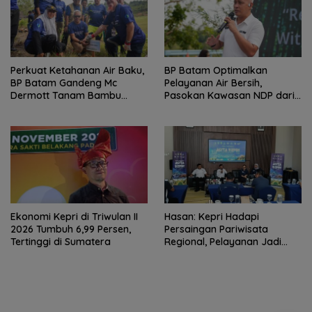
Perkuat Ketahanan Air Baku,
BP Batam Optimalkan
BP Batam Gandeng Mc
Pelayanan Air Bersih,
Dermott Tanam Bambu
Pasokan Kawasan NDP dari
Betung di Bendungan Sei
Waduk Duriangkang
Nongsa
Ekonomi Kepri di Triwulan II
Hasan: Kepri Hadapi
2026 Tumbuh 6,99 Persen,
Persaingan Pariwisata
Tertinggi di Sumatera
Regional, Pelayanan Jadi
Kunci Rebut Wisatawan