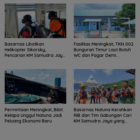
Basarnas Libatkan
Fasilitas Meningkat, TKN 002
Helikopter Sikorsky,
Bunguran Timur Laut Butuh
Pencarian KM Samudra Jaya
WC dan Pagar Demi
Kelautan Diperluas dari
Keselamatan Siswa
Udara
Permintaan Meningkat, Bibit
Basarnas Natuna Kerahkan
Kelapa Unggul Natuna Jadi
RIB dan Tim Gabungan Cari
Peluang Ekonomi Baru
KM Samudra Jaya yang
Hilang Kontak di Perairan
Anambas