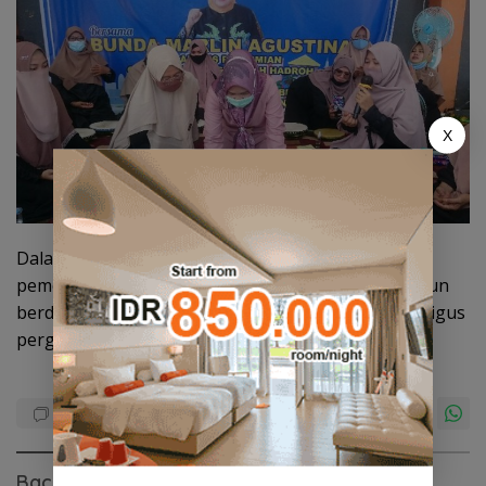
X
Dalam kesempatan itu, di akhir acara dilakukan
pemotongan tumpeng, sebagai syukuran satu tahun
berdirinya grub hadroh di lingkungan RW 19, sekaligus
pergantian nama grub hadroh tersebut.(emr)
Baca Juga