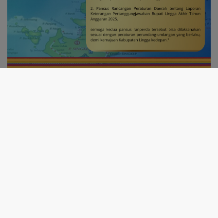
Redaksi
Kontak
Pedoman Media Online
© copyright 2026 AriraNews.com | Berita positif dan
bermanfaat