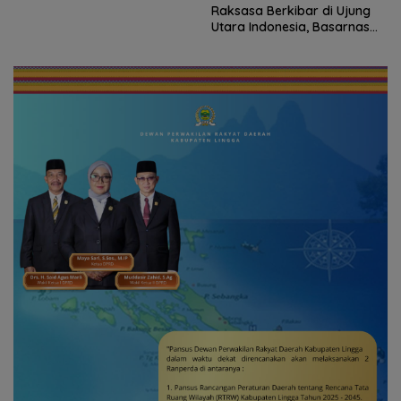
Bersama Instansi Natuna
Raksasa Berkibar di Ujung
Meriahkan Persiapan HUT
Utara Indonesia, Basarnas
Ke-81 RI
Natuna Gaungkan
Nasionalisme dari Wilayah
Perbatasan