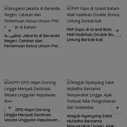
PKP Expo di Grand Batam
Mall Hadirkan Double Bonus,
Untung Berkali-kali
Amsakar Achmad Resmi
Buka Batam Grassroot
Football Festival 2026, Buka
Jalan Talenta Muda Batam
ke Level Internasional
Wagub Nyanyang Salat
Peringati HPN 2026,
Iduladha Bersama
Komunitas Jurnalis Kepri
Masyarakat Lingga, Ajak
Gelar Syukuran hingga