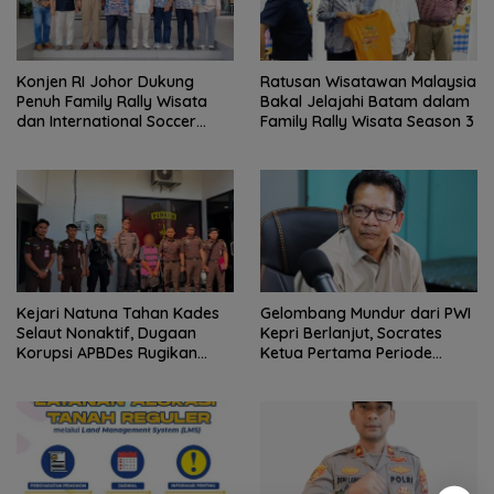
Konjen RI Johor Dukung
Ratusan Wisatawan Malaysia
Penuh Family Rally Wisata
Bakal Jelajahi Batam dalam
dan International Soccer
Family Rally Wisata Season 3
Batam Cup 2026
Kejari Natuna Tahan Kades
Gelombang Mundur dari PWI
Selaut Nonaktif, Dugaan
Kepri Berlanjut, Socrates
Korupsi APBDes Rugikan
Ketua Pertama Periode
Negara Rp533 Juta
2004–2008 Ikut Tinggalkan
Organisasi