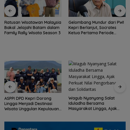
Ratusan Wisatawan Malaysia
Gelombang Mundur dari PWI
Bakal Jelajahi Batam dalam
Kepri Berlanjut, Socrates
Family Rally Wisata Season 3
Ketua Pertama Periode
2004–2008 Ikut Tinggalkan
Organisasi
Wagub Nyanyang Salat
ASPPI DPD Kepri Dorong
Iduladha Bersama
Lingga Menjadi Destinasi
Masyarakat Lingga, Ajak
Wisata Unggulan Kepulauan
Perkuat Nilai Pengorbanan
Riau
dan Solidaritas