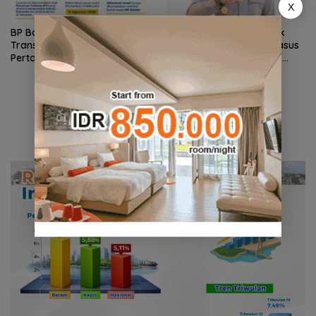
X
BP Batam Perkuat
Stop Penyelidikan, Polsek
Transparansi Layanan
Lubuk Baja Tegaskan Kasus
Pertanahan, Alokasi Tanah
Anak Murni Masalah Hak
Reguler Segera Hadir Melalui
Asuh
LMS