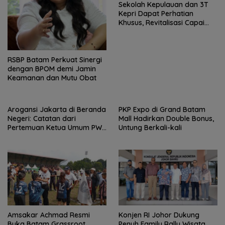
Sekolah Kepulauan dan 3T
Kepri Dapat Perhatian
Khusus, Revitalisasi Capai
Rp.97 Miliar
RSBP Batam Perkuat Sinergi
dengan BPOM demi Jamin
Keamanan dan Mutu Obat
Arogansi Jakarta di Beranda
PKP Expo di Grand Batam
Negeri: Catatan dari
Mall Hadirkan Double Bonus,
Pertemuan Ketua Umum PWI
Untung Berkali-kali
dan KJK di Batam
Amsakar Achmad Resmi
Konjen RI Johor Dukung
Buka Batam Grassroot
Penuh Family Rally Wisata