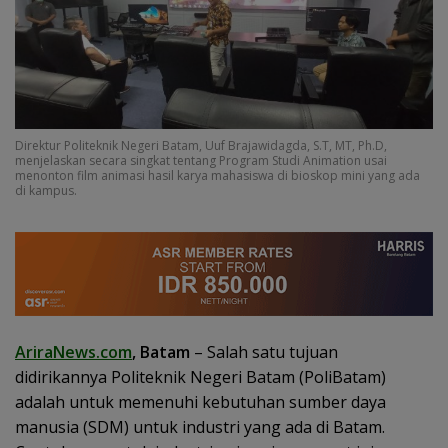
Direktur Politeknik Negeri Batam, Uuf Brajawidagda, S.T, MT, Ph.D,
menjelaskan secara singkat tentang Program Studi Animation usai
menonton film animasi hasil karya mahasiswa di bioskop mini yang ada
di kampus.
AriraNews.com
, Batam
– Salah satu tujuan
didirikannya Politeknik Negeri Batam (PoliBatam)
adalah untuk memenuhi kebutuhan sumber daya
manusia (SDM) untuk industri yang ada di Batam.