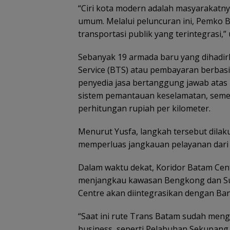
Dikembalikan d
“Ciri kota modern adalah masyarakatn
Diselesaikan Se
umum. Melalui peluncuran ini, Pemko
Kekeluargaan
transportasi publik yang terintegrasi,” 
Sebanyak 19 armada baru yang dihad
Service (BTS) atau pembayaran berbasis
penyedia jasa bertanggung jawab atas
sistem pemantauan keselamatan, sem
perhitungan rupiah per kilometer.
Menurut Yusfa, langkah tersebut dila
memperluas jangkauan pelayanan dari 
Dalam waktu dekat, Koridor Batam Cen
menjangkau kawasan Bengkong dan Sun
Centre akan diintegrasikan dengan Ba
“Saat ini rute Trans Batam sudah men
business, seperti Pelabuhan Sekupang,