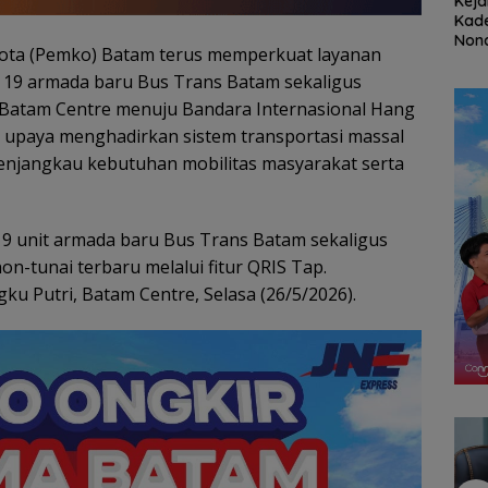
at
Stop Penyelidikan,
Ratusan Wisatawan
Keja
ayanan
Polsek Lubuk Baja
Malaysia Bakal
Kade
kasi
Tegaskan Kasus Anak
Jelajahi Batam dalam
Nona
ota (Pemko) Batam terus memperkuat layanan
Segera
Murni Masalah Hak
Family Rally Wisata
Koru
 19 armada baru Bus Trans Batam sekaligus
S
Asuh
Season 3
Rug
Rp53
-Batam Centre menuju Bandara Internasional Hang
i upaya menghadirkan sistem transportasi massal
menjangkau kebutuhan mobilitas masyarakat serta
19 unit armada baru Bus Trans Batam sekaligus
-tunai terbaru melalui fitur QRIS Tap.
u Putri, Batam Centre, Selasa (26/5/2026).