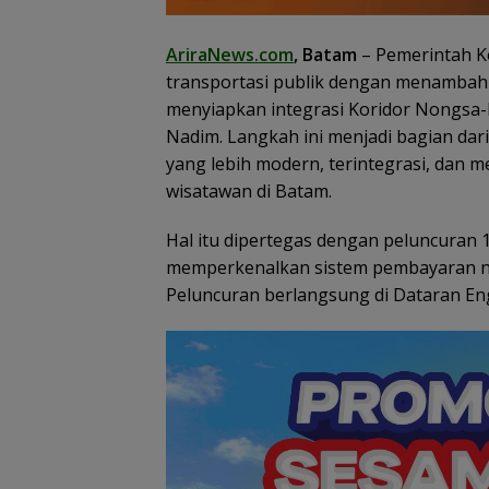
BP Batam Perku
Transparansi L
Pertanahan, Alo
AriraNews.com
, Batam
– Pemerintah K
Tanah Reguler 
transportasi publik dengan menambah
Hadir Melalui LM
menyiapkan integrasi Koridor Nongsa
Nadim. Langkah ini menjadi bagian dar
yang lebih modern, terintegrasi, dan 
wisatawan di Batam.
Hal itu dipertegas dengan peluncuran 
memperkenalkan sistem pembayaran non
Peluncuran berlangsung di Dataran Engk