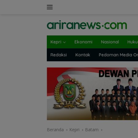
Langsung
ke
konten
Kepri
Ekonomi
Nasional
Huk
Redaksi
Kontak
Pedoman Media On
Beranda
Kepri
Batam