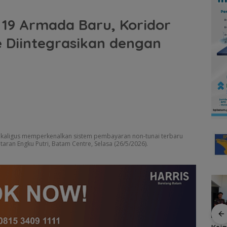
19 Armada Baru, Koridor
 Diintegrasikan dengan
ekaligus memperkenalkan sistem pembayaran non-tunai terbaru
taran Engku Putri, Batam Centre, Selasa (26/5/2026).