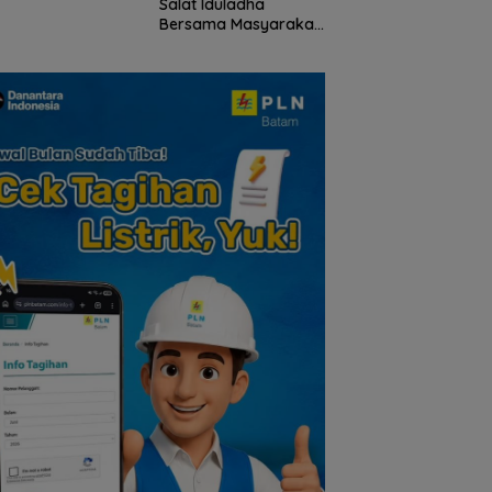
Salat Iduladha
lauan Riau
Tokoh Pers
Bersama Masyarakat
Lingga, Ajak Perkuat
Nilai Pengorbanan
dan Solidaritas