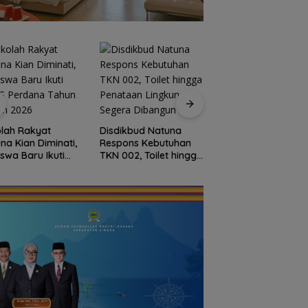
Dokter Militer dari
Natuna, Wakili
lah Rakyat
Disdikbud Natuna
Indonesia di
na Kian Diminati,
Respons Kebutuhan
Konferensi Bedah
iswa Baru Ikuti
TKN 002, Toilet hingga
Ortopedi Asia
S Perdana Tahun
Penataan Lingkungan
Tenggara
an 2026
Segera Dibangun