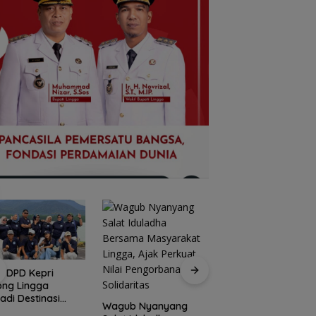
I DPD Kepri
Peringati HPN 2026
ong Lingga
Komunitas Jurnalis
adi Destinasi
Kepri Gelar Syukur
Wagub Nyanyang
ta Unggulan
hingga Ziarah Ma