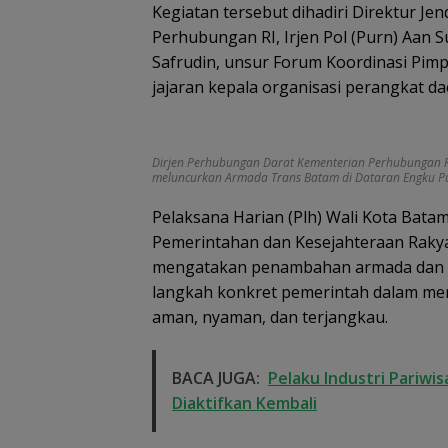
Kegiatan tersebut dihadiri Direktur J
Perhubungan RI, Irjen Pol (Purn) Aan 
Safrudin, unsur Forum Koordinasi Pim
jajaran kepala organisasi perangkat d
Dirjen Perhubungan Darat Kementerian Perhubungan RI
meluncurkan Armada Trans Batam di Dataran Engku P
Pelaksana Harian (Plh) Wali Kota Batam,
Pemerintahan dan Kesejahteraan Rakyat
mengatakan penambahan armada dan 
langkah konkret pemerintah dalam men
aman, nyaman, dan terjangkau.
BACA JUGA:
Pelaku Industri Pariw
Dugaan Penipu
Diaktifkan Kembali
Rekrutmen Calo
Anggota Polri di
Lingga, Uang