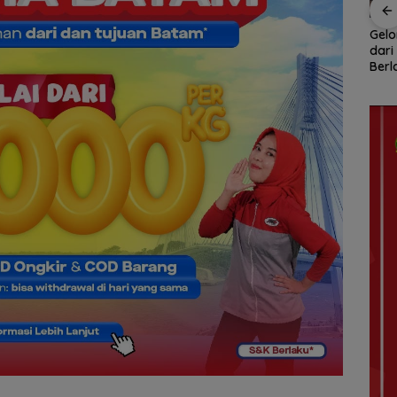
Rotasi 311 ASN Jadi
Ratusan Wisatawan
Gel
han
Awal Reformasi
Malaysia Bakal
dari
Birokrasi Batam,
Jelajahi Batam dalam
Berl
naga
Amsakar Tekankan
Family Rally Wisata
Ket
Integritas dan Kinerja
Season 3
Per
Ikut
Orga