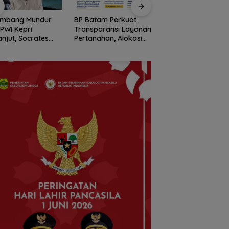
ombang Mundur
BP Batam Perkuat
Stop Penyelidikan,
 PWI Kepri
Transparansi Layanan
Polsek Lubuk Baja
anjut, Socrates
Pertanahan, Alokasi
Tegaskan Kasus A
ua Pertama
Tanah Reguler Segera
Murni Masalah Hak
iode 2004–2008
Hadir Melalui LMS
Asuh
 Tinggalkan
nisasi