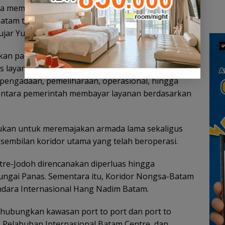
an
Lingga Akibat Kebun
Kepu
ya memiliki akses yang mudah terhadap angkutan
cara
Sawit
 Batam terus berkomitmen meningkatkan pelayanan
ujar Yusfa.
irkan pada 2026 menggunakan skema Buy The
 layanan (pay per service). Dalam skema tersebut,
 pengadaan, pemeliharaan, operasional, hingga
entara pemerintah membayar layanan berdasarkan
kukan untuk meremajakan armada lama sekaligus
sembilan koridor utama yang telah beroperasi.
tre-Jodoh direncanakan diperluas hingga
gai Panas. Sementara itu, Koridor Nongsa-Batam
ndara Internasional Hang Nadim Batam.
ghubungkan kawasan port to port dan port to
 Pelabuhan Internasional Batam Centre, dan