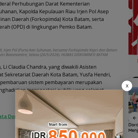
enderal Perhubungan Darat Kementerian
Suhanan, Kapolda Kepulauan Riau Irjen Pol Asep
pinan Daerah (Forkopimda) Kota Batam, serta
aerah (OPD) di lingkungan Pemko Batam.
, Irjen Pol (Purn) Aan Suhanan, bersama Forkopimda Kepri dan Batam
utri Batamcentre, Selasa (26/5/2026). HUMAS DISKOMINFO BATAM
 Li Claudia Chandra, yang diwakili Asisten
 Sekretariat Daerah Kota Batam, Yusfa Hendri,
pembaruan sistem pembayaran merupakan
X
ghadirkan transportasi publik yang selamat,
isata Dorong Batam Tourism Promotion Board
an
Demo di Jakarta,
ASPPI Inisiasi Paket
ASPP
n
ASPEK Desak Satgas
Wisata dan Budaya
Dor
PKH Tinjau Kerusakan
dari Batam ke Lingga
Menj
Hutan di Kabupaten
Wisa