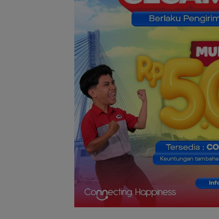
Pemko Batam
Petakan Kebutu
Guru untuk
Pemerataan Te
Pendidik