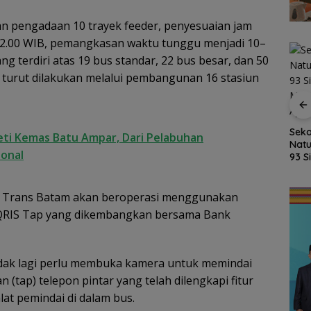
an pengadaan 10 trayek feeder, penyesuaian jam
 22.00 WIB, pemangkasan waktu tunggu menjadi 10–
 terdiri atas 19 bus standar, 22 bus besar, dan 50
 turut dilakukan melalui pembangunan 16 stasiun
Kejari Natuna Tahan
Kades Selaut
kan
Fasilitas Meningkat,
Seko
eti Kemas Batu Ampar, Dari Pelabuhan
Nonaktif, Dugaan
sky,
TKN 002 Bunguran
Natu
Korupsi APBDes
ional
Timur Laut Butuh WC
93 S
Rugikan Negara
dan Pagar Demi
MPL
Rp533 Juta
uas
Keselamatan Siswa
Ajar
ru Trans Batam akan beroperasi menggunakan
 QRIS Tap yang dikembangkan bersama Bank
idak lagi perlu membuka kamera untuk memindai
tap) telepon pintar yang telah dilengkapi fitur
at pemindai di dalam bus.