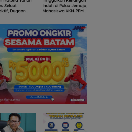
ri Natuna Tahan
Tinggalkan Kenangan
Gelombang Mundu
s Selaut
Indah di Pulau Jemaja,
dari PWI Kepri
ktif, Dugaan
Mahasiswa KKN-PPM
Berlanjut, Socrates
psi APBDes
UGM Dilepas dengan
Ketua Pertama
ikan Negara
Penuh Kehangatan
Periode 2004–200
3 Juta
oleh Kades Bukit Padi
Ikut Tinggalkan
Organisasi