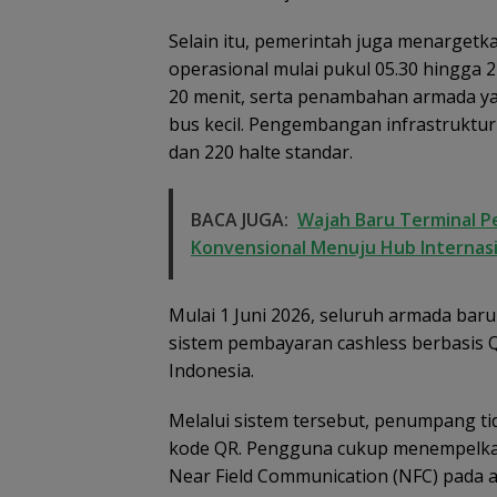
Selain itu, pemerintah juga menargetk
operasional mulai pukul 05.30 hingga
20 menit, serta penambahan armada yang
bus kecil. Pengembangan infrastruktur
dan 220 halte standar.
Basarnas Libat
BACA JUGA:
Wajah Baru Terminal P
Helikopter Sikor
Konvensional Menuju Hub Internas
Pencarian KM
Samudra Jaya
Kelautan Diperl
dari Udara
Mulai 1 Juni 2026, seluruh armada ba
sistem pembayaran cashless berbasis
Indonesia.
Melalui sistem tersebut, penumpang t
kode QR. Pengguna cukup menempelkan (
Near Field Communication (NFC) pada al