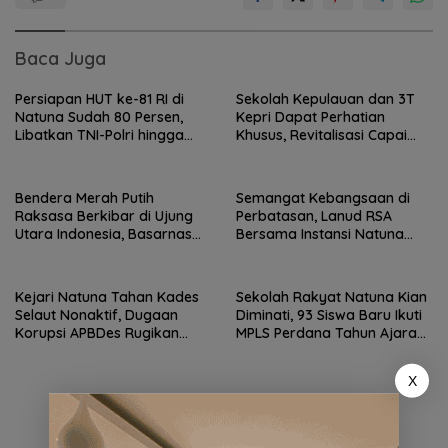
Baca Juga
Persiapan HUT ke-81 RI di
Sekolah Kepulauan dan 3T
Natuna Sudah 80 Persen,
Kepri Dapat Perhatian
Libatkan TNI-Polri hingga
Khusus, Revitalisasi Capai
Tim Medis
Rp.97 Miliar
Bendera Merah Putih
Semangat Kebangsaan di
Raksasa Berkibar di Ujung
Perbatasan, Lanud RSA
Utara Indonesia, Basarnas
Bersama Instansi Natuna
Natuna Gaungkan
Meriahkan Persiapan HUT
Nasionalisme dari Wilayah
Ke-81 RI
Perbatasan
Kejari Natuna Tahan Kades
Sekolah Rakyat Natuna Kian
Selaut Nonaktif, Dugaan
Diminati, 93 Siswa Baru Ikuti
Korupsi APBDes Rugikan
MPLS Perdana Tahun Ajaran
Negara Rp533 Juta
2026
X