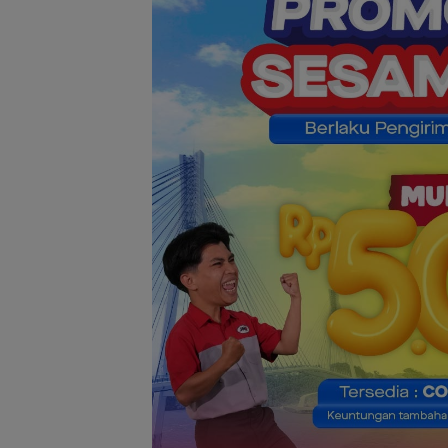
Konjen RI Johor
Dukung Penuh F
Rally Wisata da
International So
Batam Cup 202