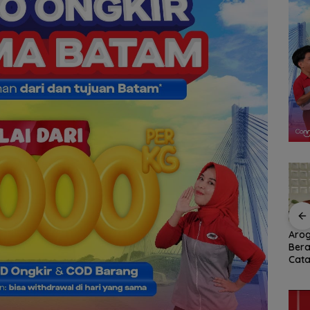
Ratusan Wisatawan
RSBP Batam Perkuat
Arog
amily
Malaysia Bakal
Sinergi dengan BPOM
Bera
n
Jelajahi Batam dalam
demi Jamin
Cata
ccer
Family Rally Wisata
Keamanan dan Mutu
Per
6
Season 3
Obat
Umu
Bat