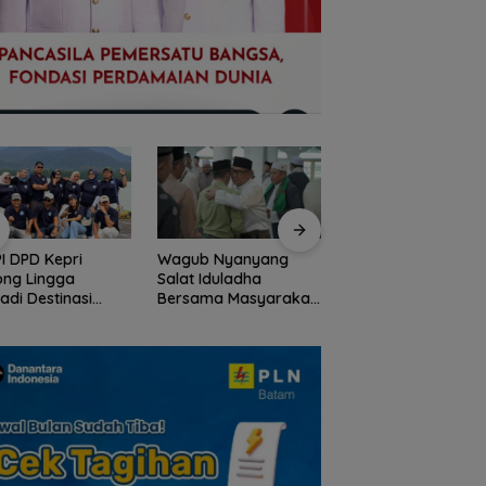
I DPD Kepri
Wagub Nyanyang
Peringati HPN 2026
ong Lingga
Salat Iduladha
Komunitas Jurnalis
adi Destinasi
Bersama Masyarakat
Kepri Gelar Syukur
ta Unggulan
Lingga, Ajak Perkuat
hingga Ziarah Ma
lauan Riau
Nilai Pengorbanan
Tokoh Pers
dan Solidaritas