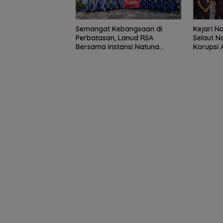
Semangat Kebangsaan di
Kejari N
Perbatasan, Lanud RSA
Selaut N
Bersama Instansi Natuna
Korupsi 
Meriahkan Persiapan HUT Ke-
Negara 
81 RI