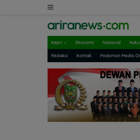
Langsung
ke
konten
Kepri
Ekonomi
Nasional
Huk
Redaksi
Kontak
Pedoman Media On