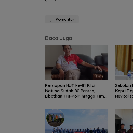
Komentar
Baca Juga
Dugaan Penipu
Rekrutmen Calo
Anggota Polri di
Persiapan HUT ke-81 RI di
Sekolah 
Lingga, Uang
Natuna Sudah 80 Persen,
Kepri Da
Dikembalikan d
Libatkan TNI-Polri hingga Tim
Revitalis
Diselesaikan Se
Medis
Kekeluargaan