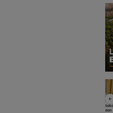
Tahan
Sekolah Rakyat
Persiapan HUT ke-81
Seko
Natuna Kian Diminati,
RI di Natuna Sudah 80
dan 