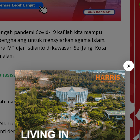
engah pandemi Covid-19 kafilah kita mampu
enghalang untuk mensyiarkan agama Islam.
a IV,” ujar Isdianto di kawasan Sei Jang, Kota
malam.
X
ahasiswa STAI Jelang PKL, Tanamkan Integritas
filah mampu mengamalkan dan mensyiarkan Al
lah di akhirat nanti, kalau kita lagi susah Al-
nti dengan syafaat-syafaatnya,” pungkas Isdianto.