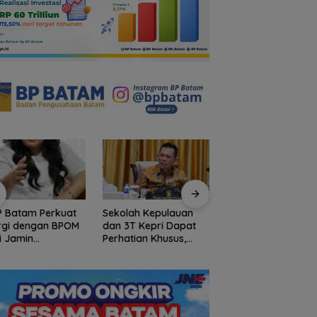
P Batam Perkuat
Sekolah Kepulauan
Arogansi Jakarta d
rgi dengan BPOM
dan 3T Kepri Dapat
Beranda Negeri:
i Jamin
Perhatian Khusus,
Catatan dari
manan dan Mutu
Revitalisasi Capai
Pertemuan Ketua
t
Rp.97 Miliar
Umum PWI dan KJK
Batam