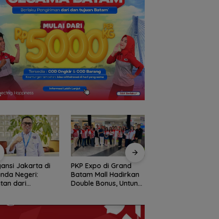
ansi Jakarta di
PKP Expo di Grand
Amsakar Achmad
nda Negeri:
Batam Mall Hadirkan
Resmi Buka Batam
tan dari
Double Bonus, Untung
Grassroot Football
temuan Ketua
Berkali-kali
Festival 2026, Buka
m PWI dan KJK di
Jalan Talenta Mud
am
Batam ke Level
Internasional