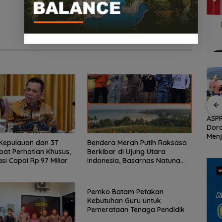
an
Demo di Jakarta,
ASPPI Inisiasi Paket
ASPP
n
ASPEK Desak Satgas
Wisata dan Budaya
Dor
PKH Tinjau Kerusakan
dari Batam ke Lingga
Menj
Kepulauan dan 3T
Bendera Merah Putih Raksasa
Hutan di Kabupaten
Wisa
pat Perhatian Khusus,
Berkibar di Ujung Utara
an
Lingga Akibat Kebun
Kepu
asi Capai Rp.97 Miliar
Indonesia, Basarnas Natuna
cara
Sawit
Gaungkan Nasionalisme dari
Wilayah Perbatasan
Pemko Batam Petakan
Kebutuhan Guru untuk
Pemerataan Tenaga Pendidik