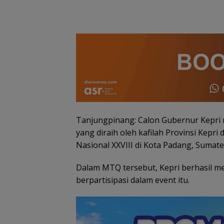
Tanjungpinang: Calon Gubernur Kepri n
yang diraih oleh kafilah Provinsi Kepr
Nasional XXVIII di Kota Padang, Sumate
PKP Expo di Gr
Batam Mall Had
Dalam MTQ tersebut, Kepri berhasil men
Double Bonus, 
Berkali-kali
berpartisipasi dalam event itu.