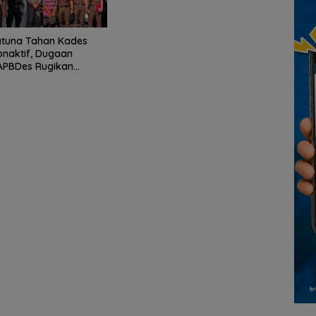
atuna Tahan Kades
onaktif, Dugaan
APBDes Rugikan
Rp533 Juta