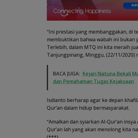
“Ini prestasi yang membanggakan, di t
membuktikan bahwa wabah ini bukan p
Terlebih, dalam MTQ ini kita meraih juar
Tanjungpinang, Minggu, (22/11/2020) 
BACA JUGA:
Kejari Natuna Bekali M
dan Pemahaman Tugas Kejaksaan
Isdianto berharap agar ke depan kha
Qur’an dalam hidup bermasyarakat.
“Amalkan dan syiarkan Al-Qur’an insya Al
Qur’an lah yang akan menolong kita na
(***)