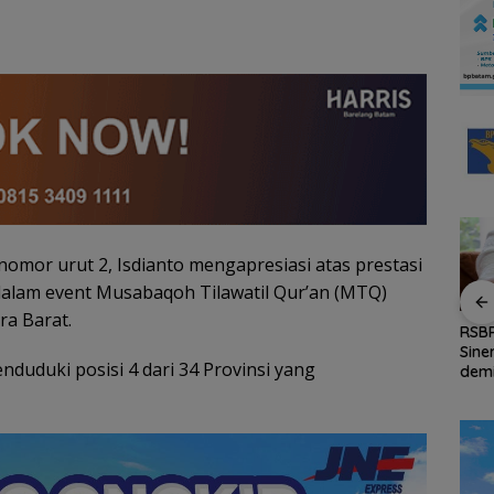
omor urut 2, Isdianto mengapresiasi atas prestasi
i dalam event Musabaqoh Tilawatil Qur’an (MTQ)
ra Barat.
and
Amsakar Achmad
Persiapan HUT ke-81
RSB
irkan
Resmi Buka Batam
RI di Natuna Sudah 80
Sine
duduki posisi 4 dari 34 Provinsi yang
Untung
Grassroot Football
Persen, Libatkan TNI-
dem
Festival 2026, Buka
Polri hingga Tim Medis
Kea
Jalan Talenta Muda
Oba
Batam ke Level
Internasional