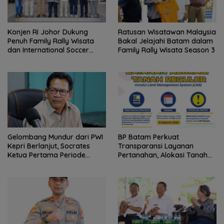
Konjen RI Johor Dukung
Ratusan Wisatawan Malaysia
Penuh Family Rally Wisata
Bakal Jelajahi Batam dalam
dan International Soccer
Family Rally Wisata Season 3
Batam Cup 2026
Gelombang Mundur dari PWI
BP Batam Perkuat
Kepri Berlanjut, Socrates
Transparansi Layanan
Ketua Pertama Periode
Pertanahan, Alokasi Tanah
2004–2008 Ikut Tinggalkan
Reguler Segera Hadir Melalui
Organisasi
LMS