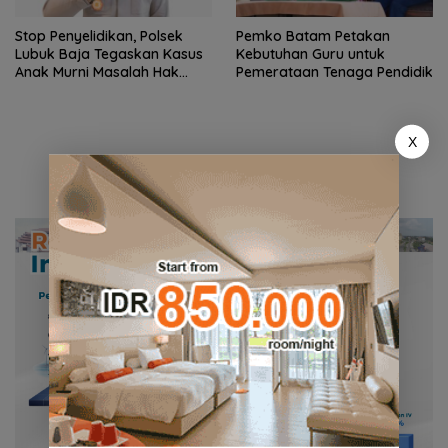
Stop Penyelidikan, Polsek
Pemko Batam Petakan
Lubuk Baja Tegaskan Kasus
Kebutuhan Guru untuk
Anak Murni Masalah Hak
Pemerataan Tenaga Pendidik
Asuh
X