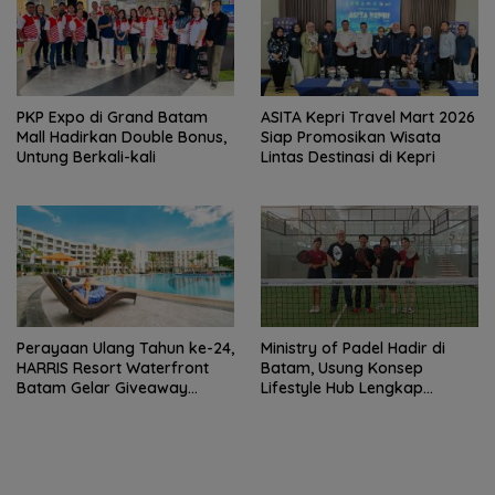
PKP Expo di Grand Batam
ASITA Kepri Travel Mart 2026
Mall Hadirkan Double Bonus,
Siap Promosikan Wisata
Untung Berkali-kali
Lintas Destinasi di Kepri
Perayaan Ulang Tahun ke-24,
Ministry of Padel Hadir di
HARRIS Resort Waterfront
Batam, Usung Konsep
Batam Gelar Giveaway
Lifestyle Hub Lengkap
Spesial dan Diskon Menginap
dengan Sauna dan Kolam Air
24 Persen
Dingin