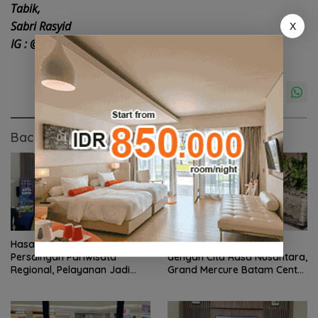
Tabik,
Sabri Rasyid
X
IG : @sabri.rasyid. (***)
Baca Juga
Hasan: Kepri Hadapi
Rayakan Kemerdekaan
Persaingan Pariwisata
dengan Cita Rasa Nusantara,
Regional, Pelayanan Jadi
Grand Mercure Batam Centre
Kunci Rebut Wisatawan
Hadirkan “Flavours of
Nusantara”