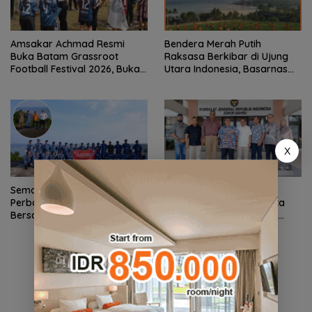
Amsakar Achmad Resmi
Bendera Merah Putih
Buka Batam Grassroot
Raksasa Berkibar di Ujung
Football Festival 2026, Buka
Utara Indonesia, Basarnas
Jalan Talenta Muda Batam
Natuna Gaungkan
ke Level Internasional
Nasionalisme dari Wilayah
Perbatasan
X
Semangat Kebangsaan di
Konjen RI Johor Dukung
Perbatasan, Lanud RSA
Penuh Family Rally Wisata
Bersama Instansi Natuna
dan International Soccer
Meriahkan Persiapan HUT
Batam Cup 2026
Ke-81 RI