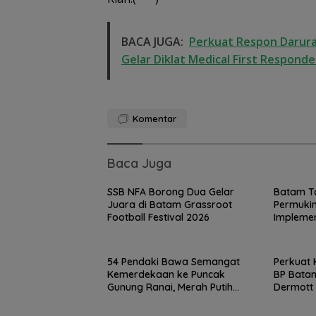
BACA JUGA:
Perkuat Respon Darura
Gelar Diklat Medical First Responde
Komentar
Baca Juga
SSB NFA Borong Dua Gelar
Batam T
Juara di Batam Grassroot
Permuki
Football Festival 2026
Implemen
Rumah
54 Pendaki Bawa Semangat
Perkuat 
Kemerdekaan ke Puncak
BP Bata
Gunung Ranai, Merah Putih
Dermott
Berkibar di Atas Natuna
di Bendu