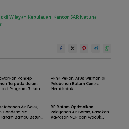
t di Wilayah Kepulauan, Kantor SAR Natuna
r
awarkan Konsep
Akhir Pekan, Arus Wisman di
man Terpadu dalam
Pelabuhan Batam Centre
tasi Program 3 Juta
Membludak
Ketahanan Air Baku,
BP Batam Optimalkan
m Gandeng Mc
Pelayanan Air Bersih, Pasokan
 Tanam Bambu Betung
Kawasan NDP dari Waduk
ngan Sei Nongsa
Duriangkang