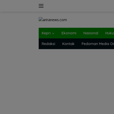
Langsung
ke
konten
Kepri
Ekonomi
Nasional
Huk
Redaksi
Kontak
Pedoman Media On