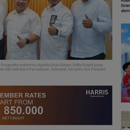
ad
Persiapan HUT ke-81
RSBP Batam Perkuat
Seko
tam
RI di Natuna Sudah 80
Sinergi dengan BPOM
dan 
all
Persen, Libatkan TNI-
demi Jamin
Perh
uka
Polri hingga Tim Medis
Keamanan dan Mutu
Revi
Muda
Obat
Rp.9
 Pengusaha Indonesia (Apindo) Kota Batam, Rafky Rasyid pada
kili oleh Sekretaris Perusahaan, Zulhamdi, bersama Vice Presiden