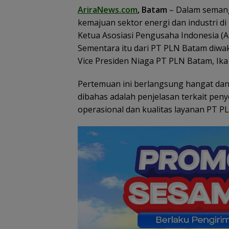
AriraNews.com
, Batam
– Dalam semang
Konjen RI Johor
Ratusan Wisat
kemajuan sektor energi dan industri d
Dukung Penuh Family
Malaysia Bakal
Ketua Asosiasi Pengusaha Indonesia (Ap
Rally Wisata dan
Jelajahi Batam
Sementara itu dari PT PLN Batam diwak
International Soccer
Family Rally Wis
Batam Cup 2026
Season 3
Vice Presiden Niaga PT PLN Batam, Ika
Pertemuan ini berlangsung hangat dan
dibahas adalah penjelasan terkait peny
operasional dan kualitas layanan PT P