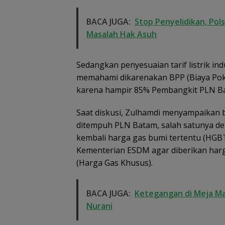
Dikembalikan dan
Lingga Akibat 
Diselesaikan Secara
Sawit
BACA JUGA:
Stop Penyelidikan, Po
Kekeluargaan
Masalah Hak Asuh
Sedangkan penyesuaian tarif listrik in
memahami dikarenakan BPP (Biaya Poko
karena hampir 85% Pembangkit PLN Ba
Saat diskusi, Zulhamdi menyampaikan 
ditempuh PLN Batam, salah satunya 
kembali harga gas bumi tertentu (HGB
Kementerian ESDM agar diberikan har
(Harga Gas Khusus).
BACA JUGA:
Ketegangan di Meja Ma
Nurani