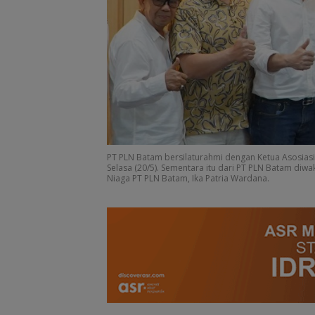
PKP Expo di Grand
Amsakar Achm
Batam Mall Hadirkan
Resmi Buka Ba
Double Bonus, Untung
Grassroot Footb
Berkali-kali
Festival 2026, B
Jalan Talenta 
Batam ke Level
Internasional
PT PLN Batam bersilaturahmi dengan Ketua Asosiasi
Selasa (20/5). Sementara itu dari PT PLN Batam diwa
Niaga PT PLN Batam, Ika Patria Wardana.