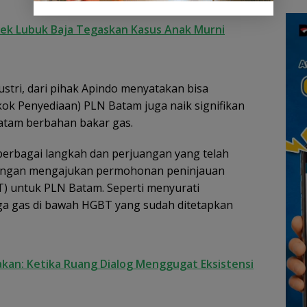
Kebun
Kepulauan Riau
Nila
dan 
lsek Lubuk Baja Tegaskan Kasus Anak Murni
dustri, dari pihak Apindo menyatakan bisa
k Penyediaan) PLN Batam juga naik signifikan
tam berbahan bakar gas.
berbagai langkah dan perjuangan yang telah
dengan mengajukan permohonan peninjauan
T) untuk PLN Batam. Seperti menyurati
ga gas di bawah HGBT yang sudah ditetapkan
kan: Ketika Ruang Dialog Menggugat Eksistensi