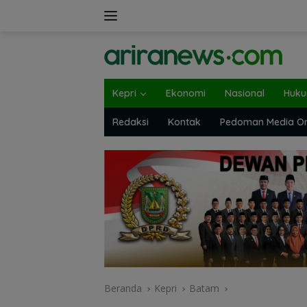
Langsung
ke
konten
Kepri
Ekonomi
Nasional
Huk
Redaksi
Kontak
Pedoman Media On
Beranda
Kepri
Batam