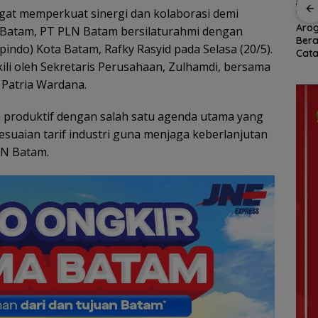
at memperkuat sinergi dan kolaborasi demi
awan
RSBP Batam Perkuat
Arogansi Jakarta di
PKP 
i Batam, PT PLN Batam bersilaturahmi dengan
Sinergi dengan BPOM
Beranda Negeri:
Bata
indo) Kota Batam, Rafky Rasyid pada Selasa (20/5).
 dalam
demi Jamin
Catatan dari
Doub
ili oleh Sekretaris Perusahaan, Zulhamdi, bersama
ata
Keamanan dan Mutu
Pertemuan Ketua
Berk
Obat
Umum PWI dan KJK di
 Patria Wardana.
Batam
 produktif dengan salah satu agenda utama yang
esuaian tarif industri guna menjaga keberlanjutan
LN Batam.