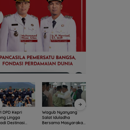
ub Nyanyang
Peringati HPN 2026,
Dugaan Penipuan
t Iduladha
Komunitas Jurnalis
Rekrutmen Calon
sama Masyarakat
Kepri Gelar Syukuran
Anggota Polri di
ga, Ajak Perkuat
hingga Ziarah Makam
Lingga, Uang