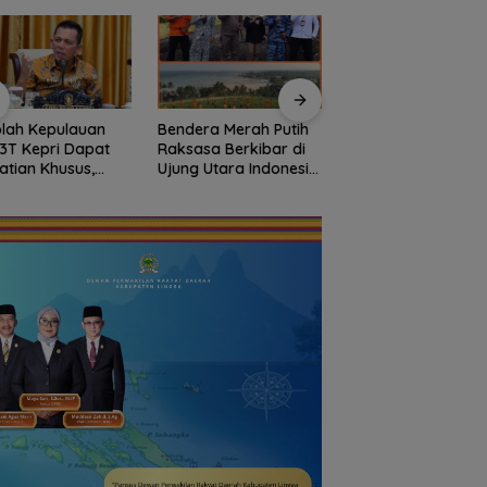
era Merah Putih
Semangat
Kejari Natuna Tah
asa Berkibar di
Kebangsaan di
Kades Selaut
g Utara Indonesia,
Perbatasan, Lanud
Nonaktif, Dugaan
arnas Natuna
RSA Bersama Instansi
Korupsi APBDes
ngkan
Natuna Meriahkan
Rugikan Negara
onalisme dari
Persiapan HUT Ke-81
Rp533 Juta
yah Perbatasan
RI