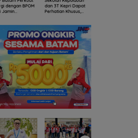
lah Kepulauan
Arogansi Jakarta di
PKP Expo di Grand
3T Kepri Dapat
Beranda Negeri:
Batam Mall Hadirk
atian Khusus,
Catatan dari
Double Bonus, Unt
talisasi Capai
Pertemuan Ketua
Berkali-kali
7 Miliar
Umum PWI dan KJK di
Batam