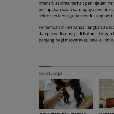
intensif, aspirasi terkait peninjauan h
merupakan salah satu upaya pemerint
sektor tertentu guna mendukung pert
Pertemuan ini menandai langkah awal d
Kejari Natuna Tahan
Sekolah Rakyat
dan penyedia energi di Batam, dengan
Kades Selaut
Natuna Kian Dim
Nonaktif, Dugaan
93 Siswa Baru Ik
panjang bagi masyarakat, pelaku industr
Korupsi APBDes
MPLS Perdana 
Rugikan Negara
Ajaran 2026
Rp533 Juta
Baca Juga