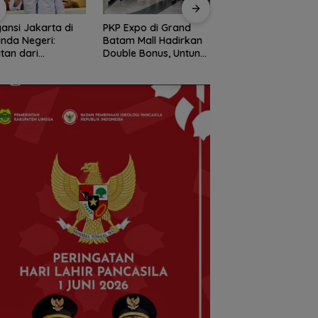
Expo di Grand
Amsakar Achmad
Konjen RI Johor
m Mall Hadirkan
Resmi Buka Batam
Dukung Penuh Fami
le Bonus, Untung
Grassroot Football
Rally Wisata dan
ali-kali
Festival 2026, Buka
International Socce
Jalan Talenta Muda
Batam Cup 2026
Batam ke Level
Internasional