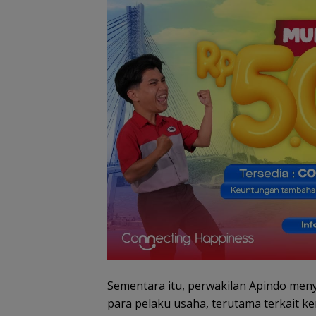
Dugaan Penipuan
Demo di Jakart
Sementara itu, perwakilan Apindo meny
Rekrutmen Calon
ASPEK Desak Sa
Anggota Polri di
PKH Tinjau Ker
para pelaku usaha, terutama terkait ke
Lingga, Uang
Hutan di Kabup