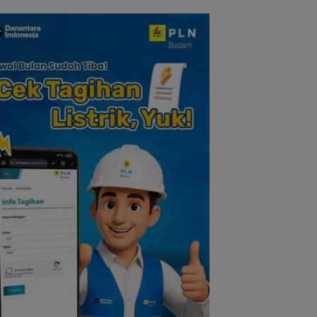
i Pengorbanan
Tokoh Pers
Dikembalikan dan
Solidaritas
Diselesaikan Secar
Kekeluargaan