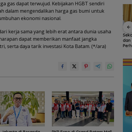
arga gas dapat terwujud. Kebijakan HGBT sendiri
ah dalam mengendalikan harga gas bumi untuk
umbuhan ekonomi nasional.
ari kerja sama yang lebih erat antara dunia usaha
Persiapan HUT ke-81
Sekolah Kepulauan
Bend
 harapan dapat memberikan manfaat jangka
inati,
RI di Natuna Sudah 80
dan 3T Kepri Dapat
Raks
uti
Persen, Libatkan TNI-
Perhatian Khusus,
Ujun
i, serta daya tarik investasi Kota Batam. (*/ara)
Tahun
Polri hingga Tim Medis
Revitalisasi Capai
Bas
Rp.97 Miliar
Gau
Nasi
Wila