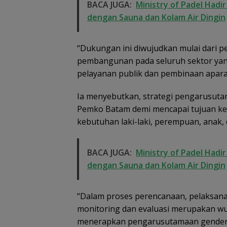
BACA JUGA:
Ministry of Padel Hadi
dengan Sauna dan Kolam Air Dingin
“Dukungan ini diwujudkan mulai dari 
pembangunan pada seluruh sektor yan
pelayanan publik dan pembinaan aparat
Ia menyebutkan, strategi pengarusuta
Pemko Batam demi mencapai tujuan kea
kebutuhan laki-laki, perempuan, anak, d
BACA JUGA:
Ministry of Padel Hadi
dengan Sauna dan Kolam Air Dingin
Dugaan Penipu
Rekrutmen Calo
Anggota Polri di
“Dalam proses perencanaan, pelaksa
Lingga, Uang
Dikembalikan d
monitoring dan evaluasi merupakan wu
Diselesaikan Se
menerapkan pengarusutamaan gender 
Kekeluargaan