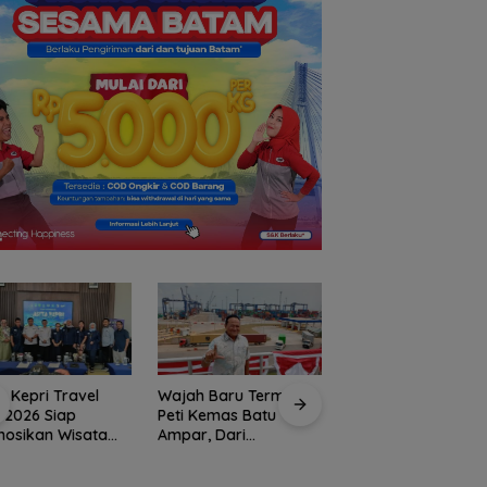
A Kepri Travel
Wajah Baru Terminal
Ketegangan di Mej
 2026 Siap
Peti Kemas Batu
Makan: Ketika Rua
osikan Wisata
Ampar, Dari
Dialog Menggugat
as Destinasi di
Pelabuhan
Eksistensi Nurani
i
Konvensional Menuju