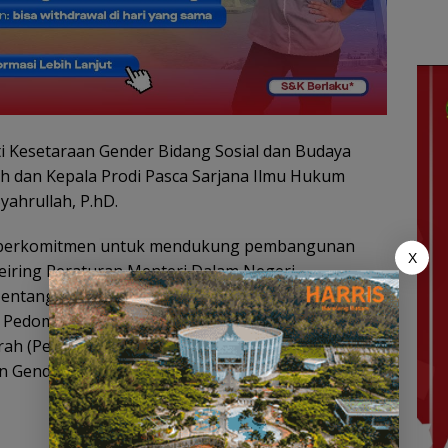
N,
am
si
h Laut
lang
uti Kesetaraan Gender Bidang Sosial dan Budaya
ih dan Kepala Prodi Pasca Sarjana Ilmu Hukum
yahrullah, P.hD.
m berkomitmen untuk mendukung pembangunan
X
seiring Peraturan Menteri Dalam Negeri
entang Perubahan Atas Peraturan Menteri Dalam
g Pedoman Umum Pelaksanaan Pengarusutamaan
erah (Perda) Kota Batam Nomor 6 Tahun 2016
n Gender Dalam Pembangunan Daerah di Kota