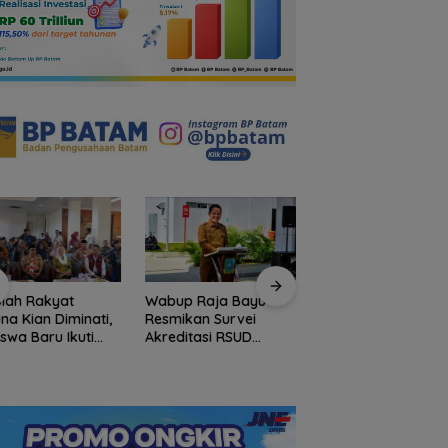
lah Rakyat
Wabup Raja Bayu
Bupati Aneng
na Kian Diminati,
Resmikan Survei
Resmikan Pemusat
iswa Baru Ikuti
Akreditasi RSUD
Pendidikan dan
S Perdana Tahun
Tarempa untuk
Pelatihan Calon
an 2026
Tingkatkan Kualitas
Paskibraka Anamb
Layanan
2026