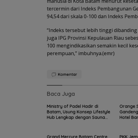
manusia di Kota Batam menurut keseta
tercermin dari Indeks Pembangunan Ge
94,54 dari skala 0-100 dan Indeks Pemb
“Indeks tersebut lebih tinggi dibandin
juga IPG Provinsi Kepulauan Riau sebes
100 mengindikasikan semakin kecil ke
perempuan,” imbuhnya.(emr)
Komentar
Baca Juga
Ministry of Padel Hadir di
Orange S
Batam, Usung Konsep Lifestyle
Gandeng
Hub Lengkap dengan Sauna
Hotel Ba
dan Kolam Air Dingin
Bandara
Beropera
Grand Mercure Batam Centre
PKK Jema