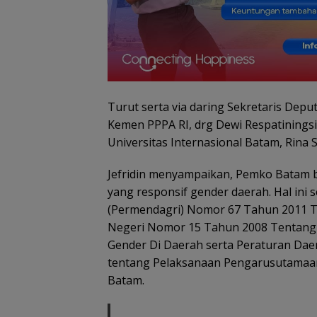
Menteri ATR/BP
Kepala BP Bat
Amsakar: Aloka
Lahan di Wilaya
Akan Ditinjau U
Sesuai Regulasi
Turut serta via daring Sekretaris Dep
Kemen PPPA RI, drg Dewi Respatinings
Universitas Internasional Batam, Rina S
Jefridin menyampaikan, Pemko Bata
yang responsif gender daerah. Hal ini 
(Permendagri) Nomor 67 Tahun 2011 T
Negeri Nomor 15 Tahun 2008 Tentan
Gender Di Daerah serta Peraturan Da
tentang Pelaksanaan Pengarusutamaa
Batam.