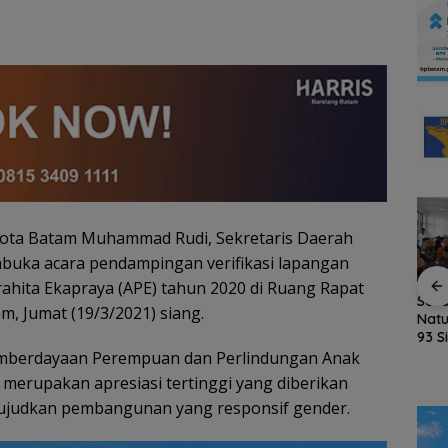
 Kota Batam Muhammad Rudi, Sekretaris Daerah
mbuka acara pendampingan verifikasi lapangan
hita Ekapraya (APE) tahun 2020 di Ruang Rapat
ASITA Kepri Travel
Rotasi 311 ASN Jadi
Seko
, Jumat (19/3/2021) siang.
Mart 2026 Siap
Awal Reformasi
Natu
Promosikan Wisata
Birokrasi Batam,
93 S
Lintas Destinasi di
Amsakar Tekankan
MPL
Pemberdayaan Perempuan dan Perlindungan Anak
laysia,
Kepri
Integritas dan Kinerja
Ajar
Hari 3
merupakan apresiasi tertinggi yang diberikan
rit
ujudkan pembangunan yang responsif gender.