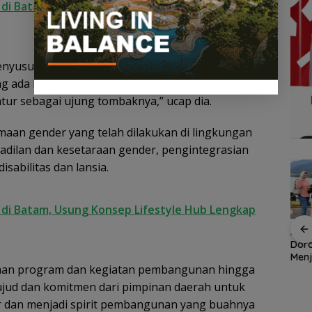
r di Batam, Usung Konsep Lifestyle Hub Lengkap
penyusunan kebijakan, program dan kegiatan
g ada hingga pelaksanaannya, penyelenggaraan
ur sebagai ujung tombaknya,” ucap dia.
maan gender yang telah dilakukan di lingkungan
dilan dan kesetaraan gender, pengintegrasian
isabilitas dan lansia.
r di Batam, Usung Konsep Lifestyle Hub Lengkap
an
Demo di Jakarta,
ASPPI Inisiasi Paket
ASPP
n
ASPEK Desak Satgas
Wisata dan Budaya
Dor
PKH Tinjau Kerusakan
dari Batam ke Lingga
Menj
naan program dan kegiatan pembangunan hingga
Hutan di Kabupaten
Wisa
an
Lingga Akibat Kebun
Kepu
jud dan komitmen dari pimpinan daerah untuk
cara
Sawit
dan menjadi spirit pembangunan yang buahnya