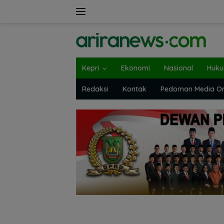
Langsung
ke
konten
Kepri
Ekonomi
Nasional
Huk
Redaksi
Kontak
Pedoman Media On