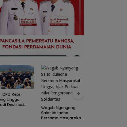
I DPD Kepri
Peringati HPN 2026
ong Lingga
Komunitas Jurnalis
adi Destinasi
Kepri Gelar Syukur
Wagub Nyanyang
ta Unggulan
hingga Ziarah Ma
Salat Iduladha
lauan Riau
Tokoh Pers
Bersama Masyarakat
Lingga, Ajak Perkuat