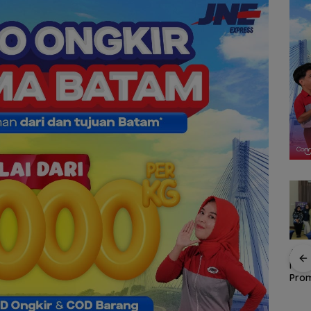
Belasan Anggota PWI
Rotasi 311 ASN Jadi
ASIT
Kepri Kompak Mundur
Awal Reformasi
Mart
Birokrasi Batam,
Prom
Amsakar Tekankan
Lint
taan
Integritas dan Kinerja
Kepr