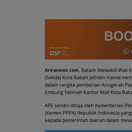
Ariranews.com
, Batam: Mewakili Wali
(Sekda) Kota Batam Jefridin Hamid me
dalam rangka pemberian Anugerah Para
Embung Fatimah Kantor Wali Kota Batam
Sejarah Pulau
Penyengat Jadi
APE sendiri ditaja oleh Kementerian 
Magnet Turis Ma
Paket Wisata 4 
(Kemen PPPA) Republik Indonesia yang 
Malam Jadi Favo
kepada pemerintah daerah dalam mew