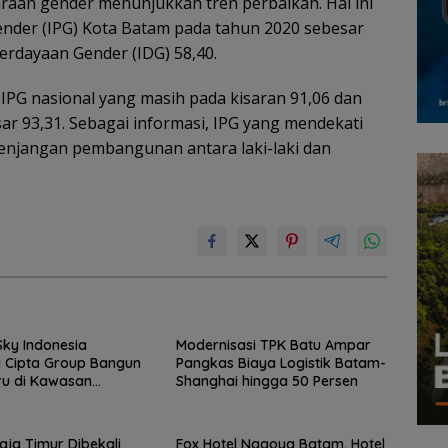
raan gender menunjukkan tren perbaikan. Hal ini
nder (IPG) Kota Batam pada tahun 2020 sebesar
erdayaan Gender (IDG) 58,40.
g IPG nasional yang masih pada kisaran 91,06 dan
ar 93,31. Sebagai informasi, IPG yang mendekati
senjangan pembangunan antara laki-laki dan
ky Indonesia
Modernisasi TPK Batu Ampar
 Cipta Group Bangun
Pangkas Biaya Logistik Batam-
ru di Kawasan
Shanghai hingga 50 Persen
 Batam, Target
si 2027
ja Timur Dibekali
Fox Hotel Nagoya Batam, Hotel