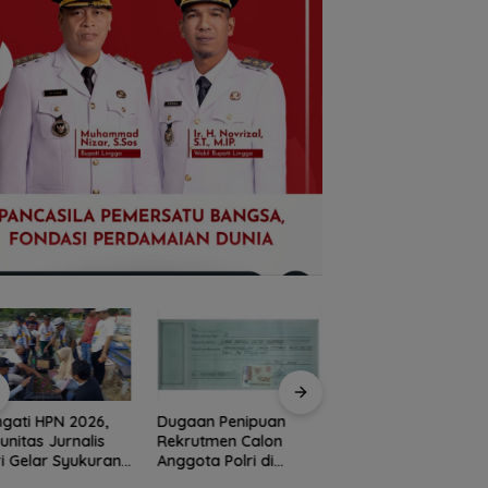
ngati HPN 2026,
Dugaan Penipuan
Demo di Jakarta,
nitas Jurnalis
Rekrutmen Calon
ASPEK Desak Satg
i Gelar Syukuran
Anggota Polri di
PKH Tinjau Kerusa
gga Ziarah Makam
Lingga, Uang
Hutan di Kabupate