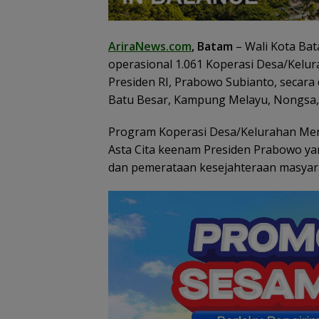
elombang Mundur
BP Batam Perkuat
Konjen RI Johor
ari PWI Kepri
Transparansi Layanan
Dukung Penuh F
erlanjut, Socrates
Pertanahan, Alokasi
Rally Wisata da
etua Pertama
Tanah Reguler Segera
International So
AriraNews.com
, Batam
– Wali Kota Ba
eriode 2004–2008
Hadir Melalui LMS
Batam Cup 202
operasional 1.061 Koperasi Desa/Kelu
kut Tinggalkan
rganisasi
Presiden RI, Prabowo Subianto, secara
Batu Besar, Kampung Melayu, Nongsa, 
Program Koperasi Desa/Kelurahan Mer
Asta Cita keenam Presiden Prabowo y
dan pemerataan kesejahteraan masyara