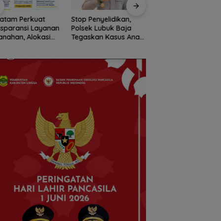
atam Perkuat
Stop Penyelidikan,
Pemko Batam
sparansi Layanan
Polsek Lubuk Baja
Petakan Kebutuha
anahan, Alokasi
Tegaskan Kasus Anak
Guru untuk
h Reguler Segera
Murni Masalah Hak
Pemerataan Tena
r Melalui LMS
Asuh
Pendidik