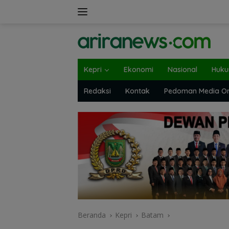
Langsung
ke
konten
Kepri
Ekonomi
Nasional
Huk
Redaksi
Kontak
Pedoman Media On
Beranda
Kepri
Batam