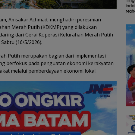
Ratusan Wisatawan
Kejari Natuna Tahan
Tin
amily
Malaysia Bakal
Kades Selaut
Inda
n
Jelajahi Batam dalam
Nonaktif, Dugaan
Mah
ccer
Family Rally Wisata
Korupsi APBDes
UGM 
tam, Amsakar Achmad, menghadiri peresmian
6
Season 3
Rugikan Negara
Pen
rahan Merah Putih (KDKMP) yang dilakukan
Rp533 Juta
oleh
 daring dari Gerai Koperasi Kelurahan Merah Putih
Sabtu (16/5/2026).
ah Putih merupakan bagian dari implementasi
ang berfokus pada penguatan ekonomi kerakyatan
kat melalui pemberdayaan ekonomi lokal.