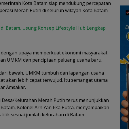
emerintah Kota Batam siap mendukung percepatan
Kepulauan Riau
Nilai Pengorbanan
Toko
dan Solidaritas
erasi Merah Putih di seluruh wilayah Kota Batam.
r di Batam, Usung Konsep Lifestyle Hub Lengkap
an dengan upaya memperkuat ekonomi masyarakat
yaan UMKM dan penciptaan peluang usaha baru.
 dari bawah, UMKM tumbuh dan lapangan usaha
t akan lebih cepat terwujud. Itu semangat utama
jar Amsakar.
 Desa/Kelurahan Merah Putih terus menunjukkan
/Batam, Kolonel Arh Yan Eka Putra, menyampaikan
itik sesuai jumlah kelurahan di Batam.