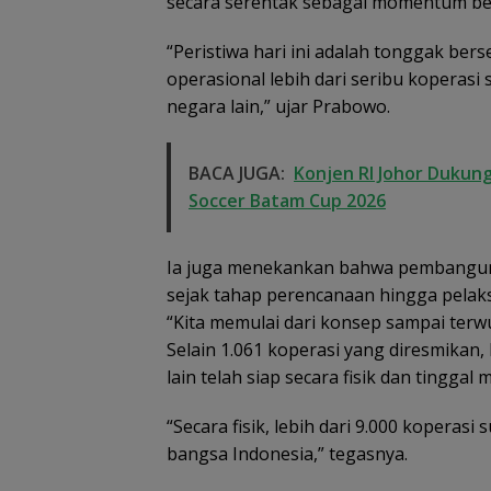
secara serentak sebagai momentum ber
“Peristiwa hari ini adalah tonggak ber
operasional lebih dari seribu koperasi
negara lain,” ujar Prabowo.
BACA JUGA:
Konjen RI Johor Dukung
Soccer Batam Cup 2026
Ia juga menekankan bahwa pembangunan
sejak tahap perencanaan hingga pelak
“Kita memulai dari konsep sampai terw
Selain 1.061 koperasi yang diresmikan
lain telah siap secara fisik dan tingga
ugaan Penipuan
Demo di Jakarta,
ASPPI Inisiasi Pa
“Secara fisik, lebih dari 9.000 koperasi
ekrutmen Calon
ASPEK Desak Satgas
Wisata dan Bu
bangsa Indonesia,” tegasnya.
nggota Polri di
PKH Tinjau Kerusakan
dari Batam ke 
ingga, Uang
Hutan di Kabupaten