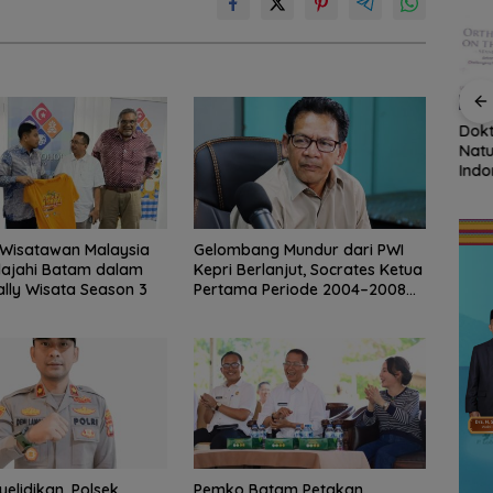
Tahan
Sekolah Rakyat
Disdikbud Natuna
Dokt
Natuna Kian Diminati,
Respons Kebutuhan
Natu
an
93 Siswa Baru Ikuti
TKN 002, Toilet hingga
Indo
MPLS Perdana Tahun
Penataan Lingkungan
Konf
a
Ajaran 2026
Segera Dibangun
Orto
Ten
 Wisatawan Malaysia
Gelombang Mundur dari PWI
lajahi Batam dalam
Kepri Berlanjut, Socrates Ketua
ally Wisata Season 3
Pertama Periode 2004–2008
Ikut Tinggalkan Organisasi
yelidikan, Polsek
Pemko Batam Petakan