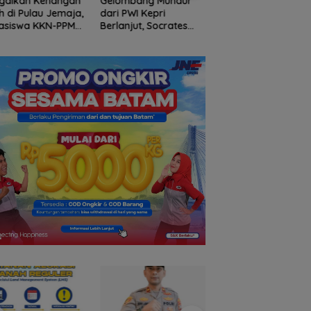
ggalkan Kenangan
Gelombang Mundur
BP Batam Perkuat
h di Pulau Jemaja,
dari PWI Kepri
Transparansi Lay
asiswa KKN-PPM
Berlanjut, Socrates
Pertanahan, Alokas
Dilepas dengan
Ketua Pertama
Tanah Reguler Seg
uh Kehangatan
Periode 2004–2008
Hadir Melalui LMS
 Kades Bukit Padi
Ikut Tinggalkan
Organisasi