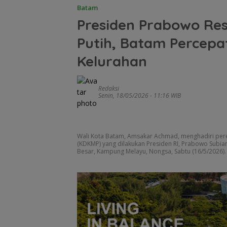
Batam
Presiden Prabowo Re
Putih, Batam Percep
Kelurahan
Redaksi
Senin, 18/05/2026 - 11:16 WIB
Wali Kota Batam, Amsakar Achmad, menghadiri pere
(KDKMP) yang dilakukan Presiden RI, Prabowo Subian
Besar, Kampung Melayu, Nongsa, Sabtu (16/5/2026).