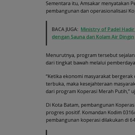
Sementara itu, Amsakar menyatakan P
ikembalikan dan
Lingga Akibat Kebun
iselesaikan Secara
Sawit
pembangunan dan operasionalisasi Kop
ekeluargaan
BACA JUGA:
Ministry of Padel Hadi
dengan Sauna dan Kolam Air Dingin
Menurutnya, program tersebut sejal
dari tingkat bawah melalui pemberda
“Ketika ekonomi masyarakat bergerak
terbuka, maka kesejahteraan masyaraka
dari program Koperasi Merah Putih,” u
Di Kota Batam, pembangunan Koperasi
progres positif. Komandan Kodim 0316
pembangunan koperasi dilakukan di 64 t