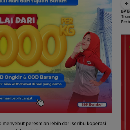
Ratusan Wisatawan
Gelombang Mundur
BP B
amily
Malaysia Bakal
dari PWI Kepri
Tran
n
Jelajahi Batam dalam
Berlanjut, Socrates
Pert
ccer
Family Rally Wisata
Ketua Pertama
Tana
6
Season 3
Periode 2004–2008
Hadi
Ikut Tinggalkan
Organisasi
menyebut peresmian lebih dari seribu koperasi