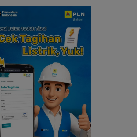
h Pers
Dikembalikan dan
Lingga Akibat Keb
Diselesaikan Secara
Sawit
Kekeluargaan