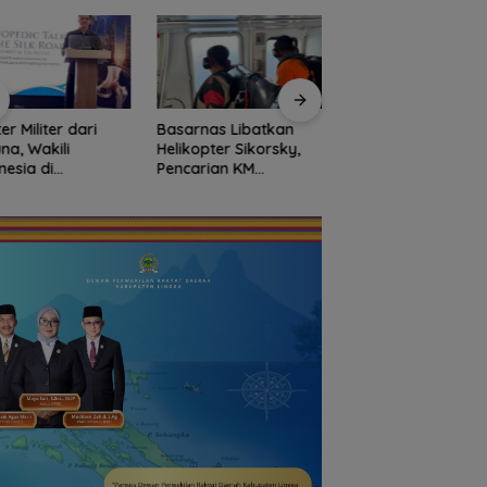
er Militer dari
Basarnas Libatkan
Fasilitas Meningkat
na, Wakili
Helikopter Sikorsky,
TKN 002 Bunguran
nesia di
Pencarian KM
Timur Laut Butuh 
erensi Bedah
Samudra Jaya
dan Pagar Demi
pedi Asia
Kelautan Diperluas
Keselamatan Sisw
ggara
dari Udara