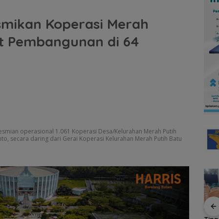
smikan Koperasi Merah
at Pembangunan di 64
smian operasional 1.061 Koperasi Desa/Kelurahan Merah Putih
to, secara daring dari Gerai Koperasi Kelurahan Merah Putih Batu