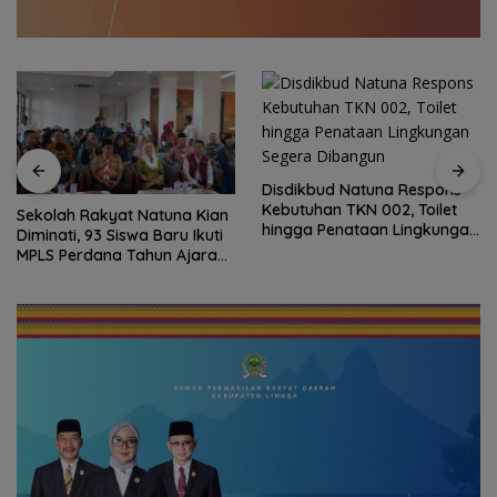
Disdikbud Natuna Respons
Kebutuhan TKN 002, Toilet
Dokter Militer dari Natuna,
hingga Penataan Lingkungan
Wakili Indonesia di
Segera Dibangun
Konferensi Bedah Ortopedi
Asia Tenggara