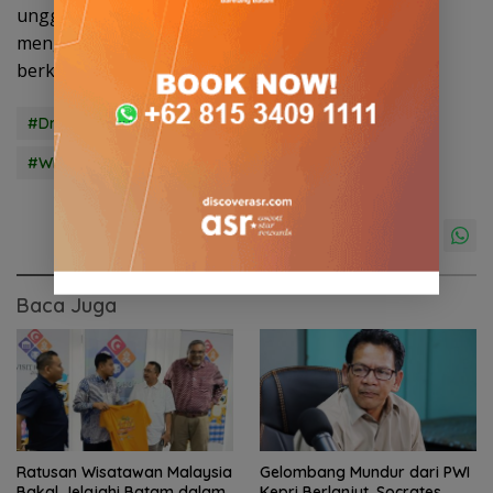
unggulan di wilayah barat Indonesia sekaligus
menggerakkan roda ekonomi daerah secara
berkelanjutan. (emr)
#DriverOnline
#FIT
#SuryaWijaya
#wisata
#WisataMandiri
Baca Juga
Ratusan Wisatawan Malaysia
Gelombang Mundur dari PWI
Bakal Jelajahi Batam dalam
Kepri Berlanjut, Socrates