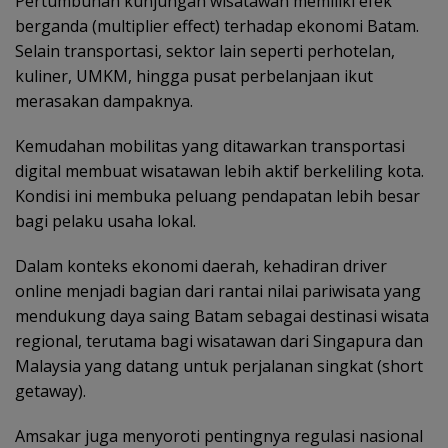
Pertumbuhan kunjungan wisatawan memiliki efek
berganda (multiplier effect) terhadap ekonomi Batam.
Selain transportasi, sektor lain seperti perhotelan,
kuliner, UMKM, hingga pusat perbelanjaan ikut
merasakan dampaknya.
Kemudahan mobilitas yang ditawarkan transportasi
digital membuat wisatawan lebih aktif berkeliling kota.
Kondisi ini membuka peluang pendapatan lebih besar
bagi pelaku usaha lokal.
Dalam konteks ekonomi daerah, kehadiran driver
online menjadi bagian dari rantai nilai pariwisata yang
mendukung daya saing Batam sebagai destinasi wisata
regional, terutama bagi wisatawan dari Singapura dan
Malaysia yang datang untuk perjalanan singkat (short
getaway).
Amsakar juga menyoroti pentingnya regulasi nasional