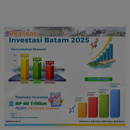
dan Kinerja