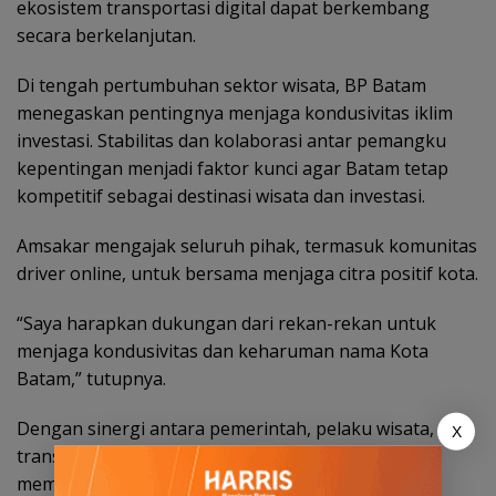
ekosistem transportasi digital dapat berkembang
secara berkelanjutan.
Di tengah pertumbuhan sektor wisata, BP Batam
menegaskan pentingnya menjaga kondusivitas iklim
investasi. Stabilitas dan kolaborasi antar pemangku
kepentingan menjadi faktor kunci agar Batam tetap
kompetitif sebagai destinasi wisata dan investasi.
Amsakar mengajak seluruh pihak, termasuk komunitas
driver online, untuk bersama menjaga citra positif kota.
“Saya harapkan dukungan dari rekan-rekan untuk
menjaga kondusivitas dan keharuman nama Kota
Batam,” tutupnya.
Dengan sinergi antara pemerintah, pelaku wisata, dan
X
transportasi digital, Batam optimistis mampu
memperkuat posisinya sebagai gerbang wisata