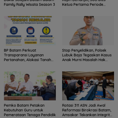
Family Rally Wisata Season 3
Ketua Pertama Periode
2004–2008 Ikut Tinggalkan
Organisasi
BP Batam Perkuat
Stop Penyelidikan, Polsek
Transparansi Layanan
Lubuk Baja Tegaskan Kasus
Pertanahan, Alokasi Tanah
Anak Murni Masalah Hak
Reguler Segera Hadir Melalui
Asuh
LMS
Pemko Batam Petakan
Rotasi 311 ASN Jadi Awal
Kebutuhan Guru untuk
Reformasi Birokrasi Batam,
Pemerataan Tenaga Pendidik
Amsakar Tekankan Integritas