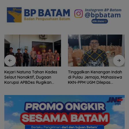
Tinggalkan Kenangan Indah
Gelombang Mundur dari PWI
di Pulau Jemaja, Mahasiswa
Kepri Berlanjut, Socrates
KKN-PPM UGM Dilepas
Ketua Pertama Periode
dengan Penuh Kehangatan
2004–2008 Ikut Tinggalkan
oleh Kades Bukit Padi
Organisasi