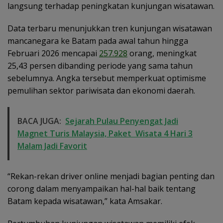
langsung terhadap peningkatan kunjungan wisatawan.
Data terbaru menunjukkan tren kunjungan wisatawan
mancanegara ke Batam pada awal tahun hingga
Februari 2026 mencapai
257.928
orang, meningkat
25,43 persen dibanding periode yang sama tahun
sebelumnya. Angka tersebut memperkuat optimisme
pemulihan sektor pariwisata dan ekonomi daerah.
BACA JUGA:
Sejarah Pulau Penyengat Jadi
Magnet Turis Malaysia, Paket Wisata 4 Hari 3
Malam Jadi Favorit
“Rekan-rekan driver online menjadi bagian penting dan
corong dalam menyampaikan hal-hal baik tentang
Batam kepada wisatawan,” kata Amsakar.