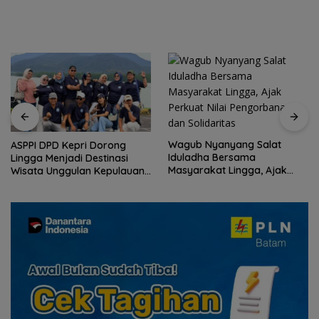
LMS
Wagub Nyanyang Salat
Peringati HPN 2026,
Iduladha Bersama
Komunitas Jurnalis Kepri
Masyarakat Lingga, Ajak
Gelar Syukuran hingga
Perkuat Nilai Pengorbanan
Ziarah Makam Tokoh Pers
dan Solidaritas