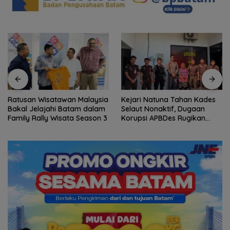
Kejari Natuna Tahan Kades
Tinggalkan Kenangan Indah
Selaut Nonaktif, Dugaan
di Pulau Jemaja, Mahasiswa
Korupsi APBDes Rugikan
KKN-PPM UGM Dilepas
Negara Rp533 Juta
dengan Penuh Kehangatan
oleh Kades Bukit Padi