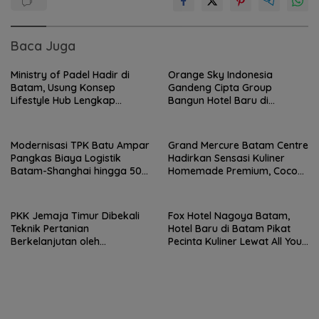
Baca Juga
Ministry of Padel Hadir di
Orange Sky Indonesia
Batam, Usung Konsep
Gandeng Cipta Group
Lifestyle Hub Lengkap
Bangun Hotel Baru di
dengan Sauna dan Kolam Air
Kawasan Bandara Batam,
Dingin
Target Beroperasi 2027
Modernisasi TPK Batu Ampar
Grand Mercure Batam Centre
Pangkas Biaya Logistik
Hadirkan Sensasi Kuliner
Batam-Shanghai hingga 50
Homemade Premium, Cocok
Persen
untuk Hangout Elegan
PKK Jemaja Timur Dibekali
Fox Hotel Nagoya Batam,
Teknik Pertanian
Hotel Baru di Batam Pikat
Berkelanjutan oleh
Pecinta Kuliner Lewat All You
Mahasiswa KKN UGM
Can Eat Grill Premium