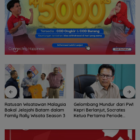
Gelombang Mundur dari PWI
BP Batam Perkuat
Kepri Berlanjut, Socrates
Transparansi Layanan
Ketua Pertama Periode
Pertanahan, Alokasi Tanah
2004–2008 Ikut Tinggalkan
Reguler Segera Hadir Melalui
Organisasi
LMS