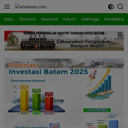
Langsung
ke
konten
Kepri
Ekonomi
Nasional
Hukum
Olahraga
Pendidikan