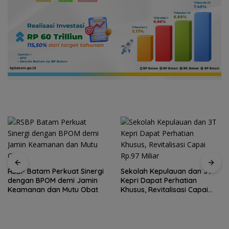
rgi
Sekolah Kepulauan dan 3T
Arogansi Jakarta di Bera
n
Kepri Dapat Perhatian
Negeri: Catatan dari
t
Khusus, Revitalisasi Capai
Pertemuan Ketua Umum P
Rp.97 Miliar
dan KJK di Batam