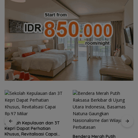
 dan 3T
ian
Semangat Kebangsa
 Capai
Perbatasan, Lanud 
Bendera Merah Putih