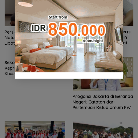
RSBP Batam Perkuat Sinergi
Persiapan HUT ke-81 RI di
dengan BPOM demi Jamin
Natuna Sudah 80 Persen,
Keamanan dan Mutu Obat
Libatkan TNI-Polri hingga
Tim Medis
Sekolah Kepulauan dan 3T
Kepri Dapat Perhatian
Khusus, Revitalisasi Capai
Rp.97 Miliar
Arogansi Jakarta di Beranda
Negeri: Catatan dari
Pertemuan Ketua Umum PWI
dan KJK di Batam