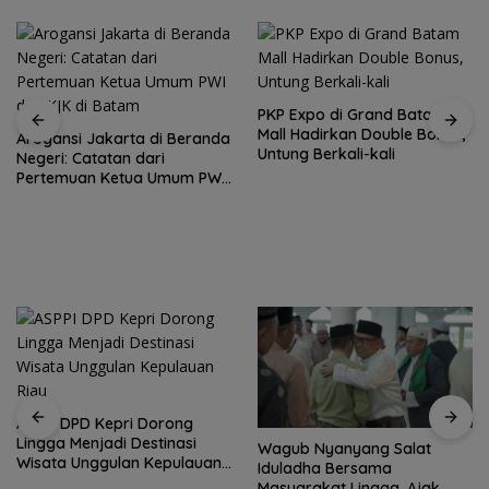
PKP Expo di Grand Batam
Mall Hadirkan Double Bonus,
Beranda
Untung Berkali-kali
Amsakar Achmad Res
um PWI
Buka Batam Grassroo
Football Festival 2026,
Jalan Talenta Muda B
ke Level Internasional
ng
asi
Wagub Nyanyang Salat
Peringati HPN 2026,
ulauan
Iduladha Bersama
Komunitas Jurnalis Kep
Masyarakat Lingga, Ajak
Gelar Syukuran hingga