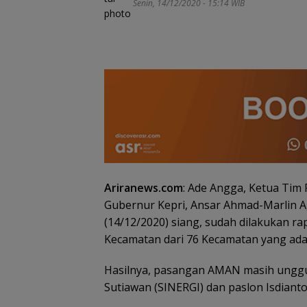
Senin, 14/12/2020 - 15:14 WIB
Ariranews.com
: Ade Angga, Ketua Ti
Gubernur Kepri, Ansar Ahmad-Marlin 
BP Batam Perku
Transparansi L
(14/12/2020) siang, sudah dilakukan ra
Pertanahan, Alo
Kecamatan dari 76 Kecamatan yang ada 
Tanah Reguler 
Hadir Melalui LM
Hasilnya, pasangan AMAN masih unggul
Sutiawan (SINERGI) dan paslon Isdianto