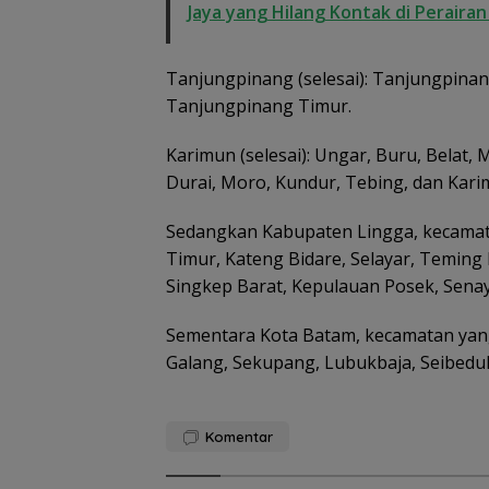
Jaya yang Hilang Kontak di Peraira
Tanjungpinang (selesai): Tanjungpinan
Tanjungpinang Timur.
Karimun (selesai): Ungar, Buru, Belat, 
Durai, Moro, Kundur, Tebing, dan Kari
Sedangkan Kabupaten Lingga, kecamat
Timur, Kateng Bidare, Selayar, Teming P
Singkep Barat, Kepulauan Posek, Sena
Sementara Kota Batam, kecamatan yang
Galang, Sekupang, Lubukbaja, Seibedu
Basarnas Libat
Helikopter Sikor
Pencarian KM
Komentar
Samudra Jaya
Kelautan Diperl
dari Udara