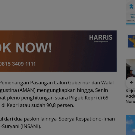
m Pemenangan Pasangan Calon Gubernur dan Wakil
Agustina (AMAN) mengungkapkan hingga, Senin
at
Stop Penyelidikan,
Ratusan Wisatawan
Keja
ayanan
Polsek Lubuk Baja
Malaysia Bakal
Kade
pat pleno penghitungan suara Pilgub Kepri di 69
kasi
Tegaskan Kasus Anak
Jelajahi Batam dalam
Nona
di Kepri atau sudah 90,8 persen.
Segera
Murni Masalah Hak
Family Rally Wisata
Koru
S
Asuh
Season 3
Rug
Rp53
 dari dua paslon lainnya: Soerya Respationo-Iman
-Suryani (INSANI).