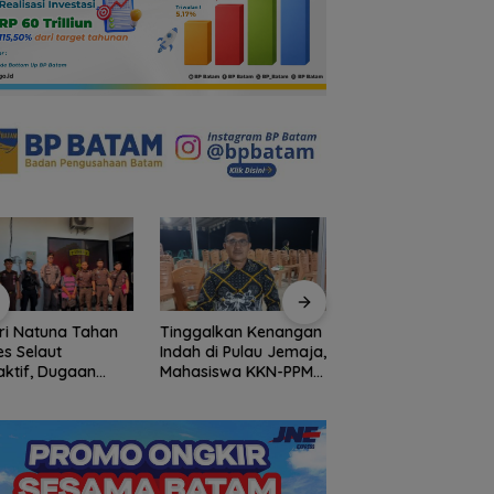
ri Natuna Tahan
Tinggalkan Kenangan
Gelombang Mundu
s Selaut
Indah di Pulau Jemaja,
dari PWI Kepri
ktif, Dugaan
Mahasiswa KKN-PPM
Berlanjut, Socrates
psi APBDes
UGM Dilepas dengan
Ketua Pertama
ikan Negara
Penuh Kehangatan
Periode 2004–200
3 Juta
oleh Kades Bukit Padi
Ikut Tinggalkan
Organisasi