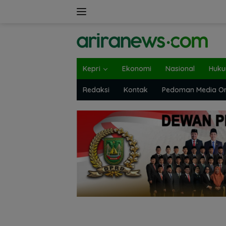
Langsung
ke
konten
Kepri
Ekonomi
Nasional
Huk
Redaksi
Kontak
Pedoman Media On