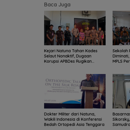
Baca Juga
Kejari Natuna Tahan Kades
Sekolah 
Selaut Nonaktif, Dugaan
Diminati,
Korupsi APBDes Rugikan
MPLS Pe
Negara Rp533 Juta
2026
Dokter Militer dari Natuna,
Basarnas
Wakili Indonesia di Konferensi
Sikorsky
Bedah Ortopedi Asia Tenggara
Samudra
Diperlua