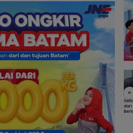
Rotasi 311 ASN Jadi
Ratusan Wisatawan
Gel
han
Awal Reformasi
Malaysia Bakal
dari
Birokrasi Batam,
Jelajahi Batam dalam
Berl
naga
Amsakar Tekankan
Family Rally Wisata
Ket
Integritas dan Kinerja
Season 3
Per
Ikut
Orga