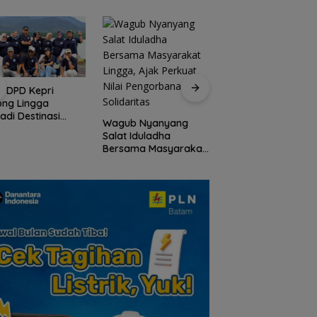
I DPD Kepri
Peringati HPN 2026
ong Lingga
Komunitas Jurnalis
adi Destinasi
Kepri Gelar Syukur
Wagub Nyanyang
ta Unggulan
hingga Ziarah Ma
Salat Iduladha
lauan Riau
Tokoh Pers
Bersama Masyarakat
Lingga, Ajak Perkuat
Nilai Pengorbanan
dan Solidaritas