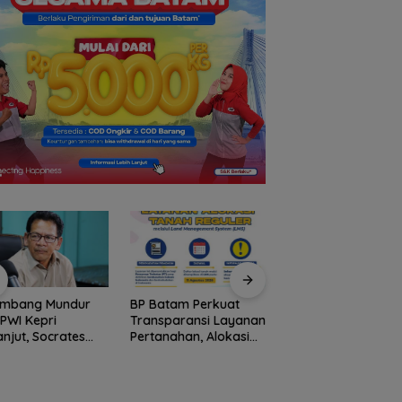
ombang Mundur
BP Batam Perkuat
Stop Penyelidikan,
 PWI Kepri
Transparansi Layanan
Polsek Lubuk Baja
anjut, Socrates
Pertanahan, Alokasi
Tegaskan Kasus A
ua Pertama
Tanah Reguler Segera
Murni Masalah Hak
iode 2004–2008
Hadir Melalui LMS
Asuh
 Tinggalkan
nisasi