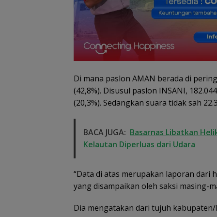
Dugaan Penipu
Rekrutmen Calo
Di mana paslon AMAN berada di pering
Anggota Polri di
Lingga, Uang
(42,8%). Disusul paslon INSANI, 182.04
Dikembalikan d
(20,3%). Sedangkan suara tidak sah 22.3
Diselesaikan Se
Kekeluargaan
BACA JUGA:
Basarnas Libatkan Heli
Kelautan Diperluas dari Udara
“Data di atas merupakan laporan dari 
yang disampaikan oleh saksi masing-m
Dia mengatakan dari tujuh kabupaten/k