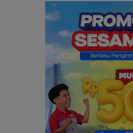
Pemko Batam
Petakan Kebutu
Guru untuk
Pemerataan Te
Pendidik