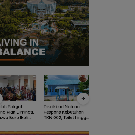
lah Rakyat
Disdikbud Natuna
Dokter Militer dari
na Kian Diminati,
Respons Kebutuhan
Natuna, Wakili
iswa Baru Ikuti
TKN 002, Toilet hingga
Indonesia di
S Perdana Tahun
Penataan Lingkungan
Konferensi Bedah
an 2026
Segera Dibangun
Ortopedi Asia
Tenggara