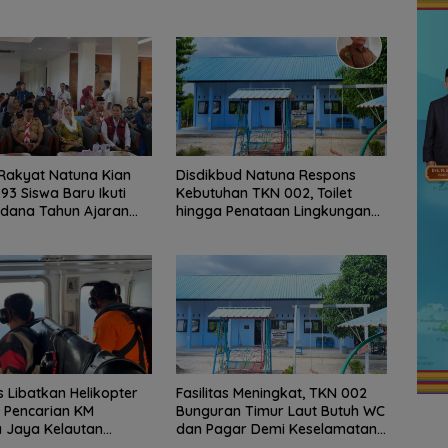
Rakyat Natuna Kian
Disdikbud Natuna Respons
 93 Siswa Baru Ikuti
Kebutuhan TKN 002, Toilet
rdana Tahun Ajaran
hingga Penataan Lingkungan
Segera Dibangun
 Libatkan Helikopter
Fasilitas Meningkat, TKN 002
, Pencarian KM
Bunguran Timur Laut Butuh WC
 Jaya Kelautan
dan Pagar Demi Keselamatan
s dari Udara
Siswa