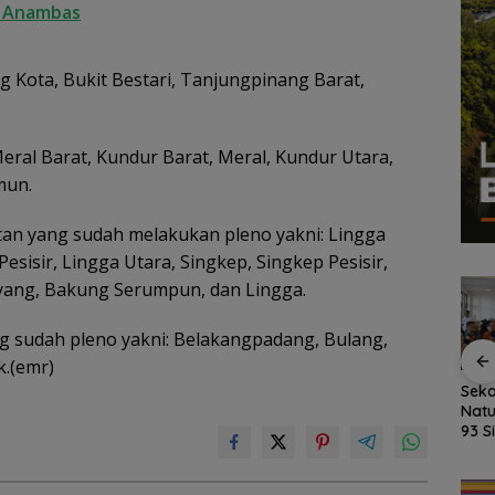
n Anambas
g Kota, Bukit Bestari, Tanjungpinang Barat,
Meral Barat, Kundur Barat, Meral, Kundur Utara,
mun.
an yang sudah melakukan pleno yakni: Lingga
esisir, Lingga Utara, Singkep, Singkep Pesisir,
yang, Bakung Serumpun, dan Lingga.
 sudah pleno yakni: Belakangpadang, Bulang,
k.(emr)
kan
Fasilitas Meningkat,
Kejari Natuna Tahan
Seko
sky,
TKN 002 Bunguran
Kades Selaut
Natu
Timur Laut Butuh WC
Nonaktif, Dugaan
93 S
dan Pagar Demi
Korupsi APBDes
MPL
uas
Keselamatan Siswa
Rugikan Negara
Ajar
Rp533 Juta