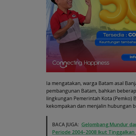
RSBP Batam Per
Sinergi dengan
demi Jamin
Keamanan dan 
Obat
Ia mengatakan, warga Batam asal Banja
pembangunan Batam, bahkan beberapa
lingkungan Pemerintah Kota (Pemko) B
Dugaan Penipu
Rekrutmen Calo
kekompakan dan menjalin hubungan ba
Anggota Polri di
Lingga, Uang
Dikembalikan d
BACA JUGA:
Gelombang Mundur dari
Diselesaikan Se
Periode 2004–2008 Ikut Tinggalkan 
Kekeluargaan