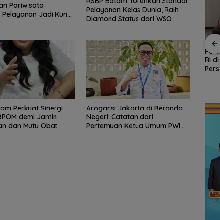
RSBP Batam Torehkan Standar
an Pariwisata
Pelayanan Kelas Dunia, Raih
, Pelayanan Jadi Kunci
Diamond Status dari WSO
isatawan
Kejari Natuna Tahan
Enam Hari Dicari, 4
Pers
Kades Selaut
ABK KM Samudra
RI d
nud
Nonaktif, Dugaan
Jaya Ditemukan
Pers
stansi
Korupsi APBDes
Selamat di Perairan
Polr
an
Rugikan Negara
Malaysia
Ke-81
Rp533 Juta
am Perkuat Sinergi
Arogansi Jakarta di Beranda
BPOM demi Jamin
Negeri: Catatan dari
n dan Mutu Obat
Pertemuan Ketua Umum PWI
dan KJK di Batam