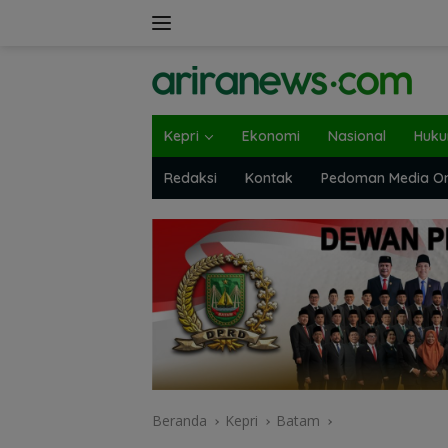
Langsung
ke
konten
Kepri
Ekonomi
Nasional
Huk
Redaksi
Kontak
Pedoman Media On
Beranda
Kepri
Batam