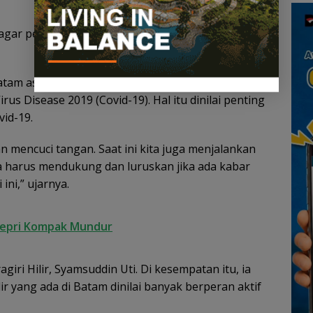
 agar pembangunan di Batam dan Kepri berjalan
Batam asal Banjar untuk menerapkan protokol
s Disease 2019 (Covid-19). Hal itu dinilai penting
id-19.
n mencuci tangan. Saat ini kita juga menjalankan
a harus mendukung dan luruskan jika ada kabar
ini,” ujarnya.
Kepri Kompak Mundur
giri Hilir, Syamsuddin Uti. Di kesempatan itu, ia
ir yang ada di Batam dinilai banyak berperan aktif