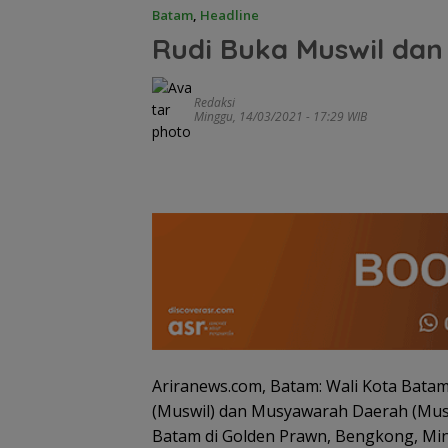
Batam
,
Headline
Rudi Buka Muswil da
Redaksi
Minggu, 14/03/2021 - 17:29 WIB
Ariranews.com, Batam: Wali Kota Ba
(Muswil) dan Musyawarah Daerah (Mus
Batam di Golden Prawn, Bengkong, Min