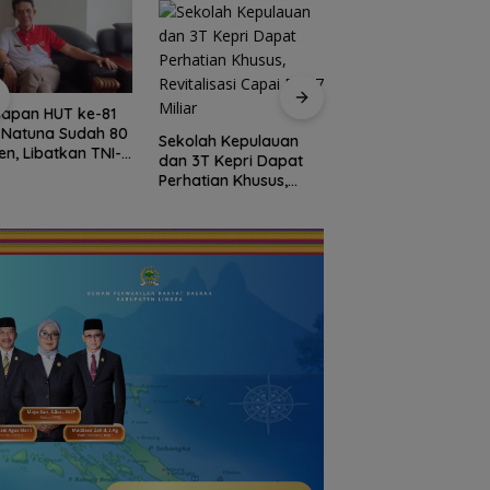
iapan HUT ke-81
Bendera Merah Put
i Natuna Sudah 80
Raksasa Berkibar 
Sekolah Kepulauan
en, Libatkan TNI-
Ujung Utara Indone
dan 3T Kepri Dapat
i hingga Tim Medis
Basarnas Natuna
Perhatian Khusus,
Gaungkan
Revitalisasi Capai
Nasionalisme dari
Rp.97 Miliar
Wilayah Perbatasa