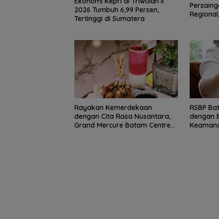
Ekonomi Kepri di Triwulan II
Persaing
2026 Tumbuh 6,99 Persen,
Regional
Tertinggi di Sumatera
Rebut W
Semangat
Kebangsaan di
Perbatasan, La
RSA Bersama In
Natuna Meriahk
Persiapan HUT 
RI
Rayakan Kemerdekaan
RSBP Bat
dengan Cita Rasa Nusantara,
dengan 
Grand Mercure Batam Centre
Keamana
Hadirkan “Flavours of
Nusantara”