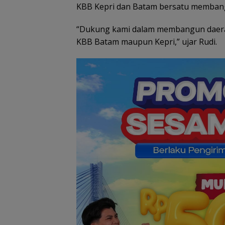
BPD Desa Batu
KBB Kepri dan Batam bersatu membang
Berapit Dilantik,
Darfiet: Harapk
Hadirkan Perub
“Dukung kami dalam membangun daerah 
Nyata
KBB Batam maupun Kepri,” ujar Rudi.