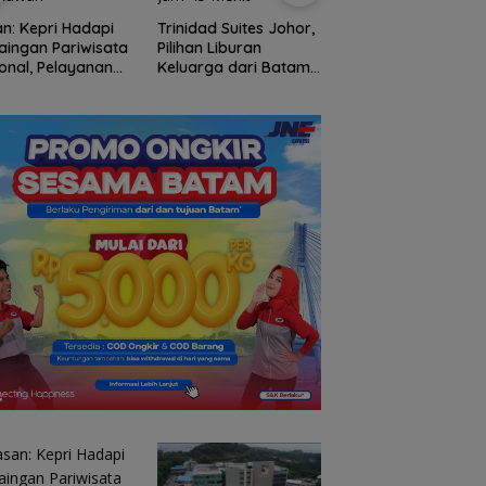
RSBP Batam Toreh
Standar Pelayanan
n: Kepri Hadapi
Trinidad Suites Johor,
Kelas Dunia, Raih
aingan Pariwisata
Pilihan Liburan
Diamond Status da
onal, Pelayanan
Keluarga dari Batam
WSO
 Kunci Rebut
dengan Akses Feri 1
atawan
Jam 45 Menit