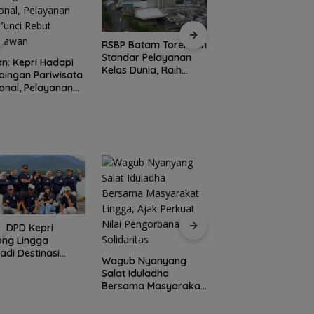
RSBP Batam Torehkan
Rayakan
Standar Pelayanan
Kemerdekaan den
n: Kepri Hadapi
Kelas Dunia, Raih
Cita Rasa Nusantar
aingan Pariwisata
Diamond Status dari
Grand Mercure Ba
onal, Pelayanan
WSO
Centre Hadirkan
 Kunci Rebut
“Flavours of
atawan
Nusantara”
I DPD Kepri
Peringati HPN 2026
ong Lingga
Komunitas Jurnalis
adi Destinasi
Kepri Gelar Syukur
Wagub Nyanyang
ta Unggulan
hingga Ziarah Ma
Salat Iduladha
lauan Riau
Tokoh Pers
Bersama Masyarakat
Lingga, Ajak Perkuat
Nilai Pengorbanan