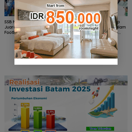
SSB NFA Borong Dua Gelar
Batam Tawarkan Konsep
Juara di Batam Grassroot
Permukiman Terpadu dalam
Football Festival 2026
Implementasi Program 3
Juta Rumah