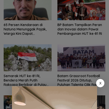
65 Persen Kendaraan di
BP Batam Tampilkan Peran
Natuna Menunggak Pajak,
dan Inovasi dalam Pawai
Warga Kini Dapat
Pembangunan HUT ke-81 RI
Keringanan hingga 100
Persen
Semarak HUT ke-81 RI,
Batam Grassroot Football
Bendera Merah Putih
Festival 2026 Ditutup,
X
Raksasa Berkibar di Pulau
Puluhan Talenta Cilik Raih
Sahi Natuna
Tiket ke Ajang Internasional