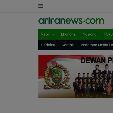
Langsung
ke
konten
Kepri
Ekonomi
Nasional
Huk
Redaksi
Kontak
Pedoman Media On