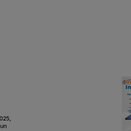
025,
iun