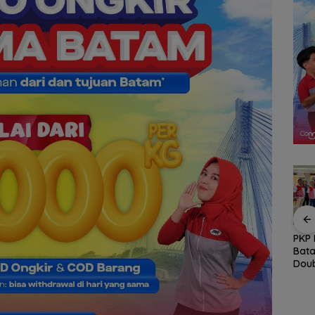
awan
Gelombang Mundur
Arogansi Jakarta di
PKP 
dari PWI Kepri
Beranda Negeri:
Bata
 dalam
Berlanjut, Socrates
Catatan dari
Doub
ata
Ketua Pertama
Pertemuan Ketua
Berk
Periode 2004–2008
Umum PWI dan KJK di
Ikut Tinggalkan
Batam
Organisasi