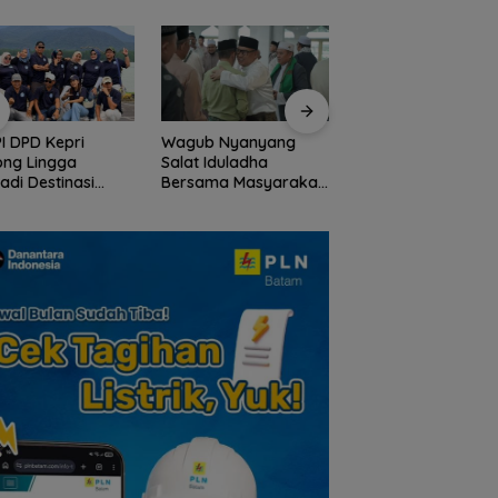
I DPD Kepri
Wagub Nyanyang
Peringati HPN 2026
ong Lingga
Salat Iduladha
Komunitas Jurnalis
adi Destinasi
Bersama Masyarakat
Kepri Gelar Syukur
ta Unggulan
Lingga, Ajak Perkuat
hingga Ziarah Ma
lauan Riau
Nilai Pengorbanan
Tokoh Pers
dan Solidaritas