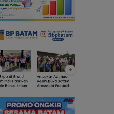
Expo di Grand
Amsakar Achmad
Bendera Merah Put
m Mall Hadirkan
Resmi Buka Batam
Raksasa Berkibar 
le Bonus, Untung
Grassroot Football
Ujung Utara Indone
ali-kali
Festival 2026, Buka
Basarnas Natuna
Jalan Talenta Muda
Gaungkan
Batam ke Level
Nasionalisme dari
Internasional
Wilayah Perbatasa