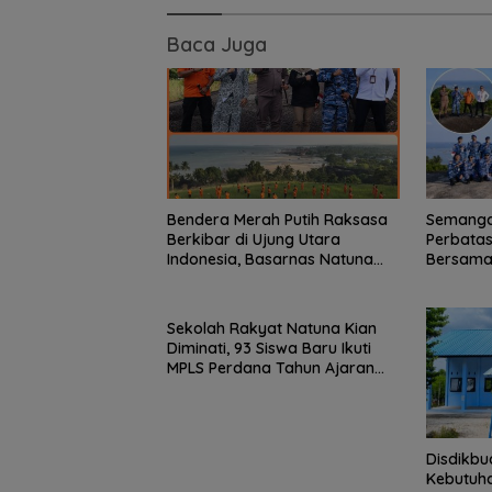
Baca Juga
Bendera Merah Putih Raksasa
Semanga
Berkibar di Ujung Utara
Perbatas
Indonesia, Basarnas Natuna
Bersama 
Gaungkan Nasionalisme dari
Meriahka
Wilayah Perbatasan
81 RI
Sekolah Rakyat Natuna Kian
Diminati, 93 Siswa Baru Ikuti
MPLS Perdana Tahun Ajaran
2026
Disdikbu
Kebutuha