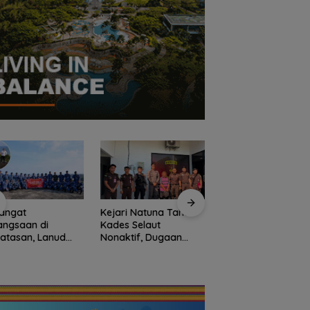
angat
Kejari Natuna Tahan
angsaan di
Kades Selaut
Sekolah Rakyat
atasan, Lanud
Nonaktif, Dugaan
Natuna Kian Dimina
Bersama Instansi
Korupsi APBDes
93 Siswa Baru Ikuti
una Meriahkan
Rugikan Negara
MPLS Perdana Tah
iapan HUT Ke-81
Rp533 Juta
Ajaran 2026