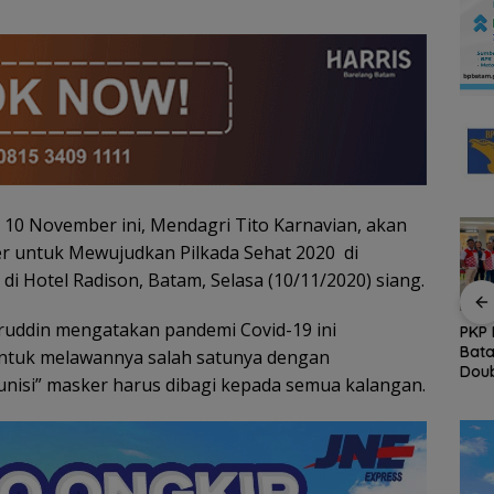
, 10 November ini, Mendagri Tito Karnavian, akan
r untuk Mewujudkan Pilkada Sehat 2020 di
di Hotel Radison, Batam, Selasa (10/11/2020) siang.
ruddin mengatakan pandemi Covid-19 ini
Konjen RI Johor
Arogansi Jakarta di
PKP 
Dukung Penuh Family
Beranda Negeri:
Bata
untuk melawannya salah satunya dengan
nud
Rally Wisata dan
Catatan dari
Doub
nisi” masker harus dibagi kepada semua kalangan.
stansi
International Soccer
Pertemuan Ketua
Berk
an
Batam Cup 2026
Umum PWI dan KJK di
Ke-81
Batam