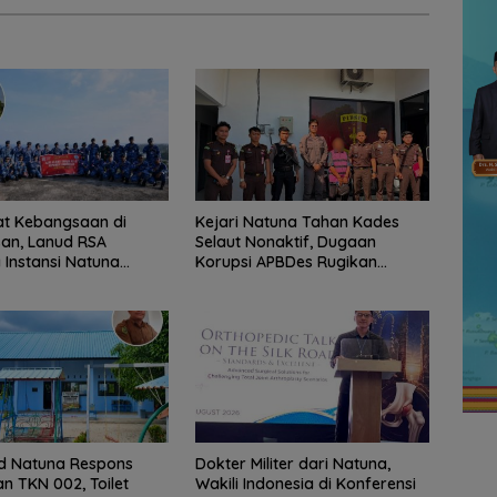
t Kebangsaan di
Kejari Natuna Tahan Kades
an, Lanud RSA
Selaut Nonaktif, Dugaan
Instansi Natuna
Korupsi APBDes Rugikan
n Persiapan HUT Ke-
Negara Rp533 Juta
d Natuna Respons
Dokter Militer dari Natuna,
n TKN 002, Toilet
Wakili Indonesia di Konferensi