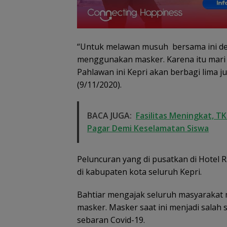
“Untuk melawan musuh bersama ini de
menggunakan masker. Karena itu mari 
Dugaan Penipu
Pahlawan ini Kepri akan berbagi lima j
Rekrutmen Calo
Anggota Polri di
(9/11/2020).
Lingga, Uang
Dikembalikan d
Diselesaikan Se
BACA JUGA:
Fasilitas Meningkat, 
Kekeluargaan
Pagar Demi Keselamatan Siswa
Peluncuran yang di pusatkan di Hotel R
di kabupaten kota seluruh Kepri.
Bahtiar mengajak seluruh masyarakat
masker. Masker saat ini menjadi salah
sebaran Covid-19.