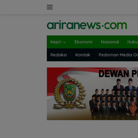
Langsung
ke
konten
Kepri
Ekonomi
Nasional
Huk
Redaksi
Kontak
Pedoman Media On