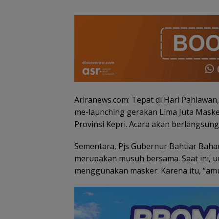
Ariranews.com: Tepat di Hari Pahlawan
me-launching gerakan Lima Juta Maske
Provinsi Kepri. Acara akan berlangsung 
Sementara, Pjs Gubernur Bahtiar Baha
Semangat
Kebangsaan di
merupakan musuh bersama. Saat ini, 
Perbatasan, La
menggunakan masker. Karena itu, “amu
RSA Bersama In
Natuna Meriahk
Persiapan HUT 
RI