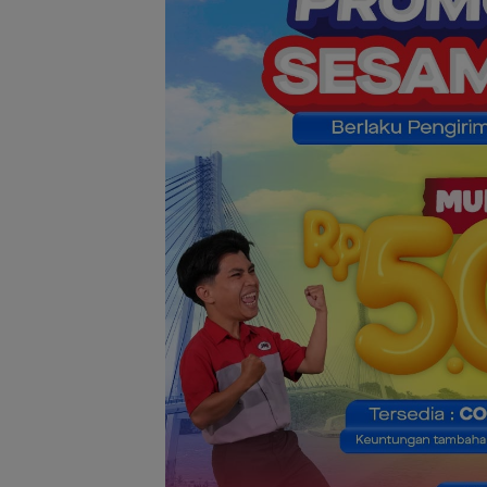
Ratusan Wisat
Malaysia Bakal
Jelajahi Batam
Family Rally Wis
Season 3