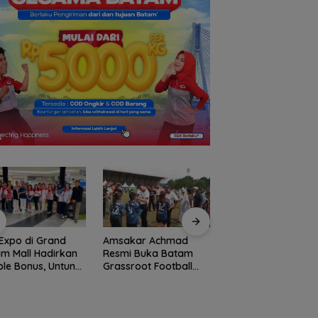
Expo di Grand
Amsakar Achmad
Konjen RI Johor
m Mall Hadirkan
Resmi Buka Batam
Dukung Penuh Fami
le Bonus, Untung
Grassroot Football
Rally Wisata dan
ali-kali
Festival 2026, Buka
International Socce
Jalan Talenta Muda
Batam Cup 2026
Batam ke Level
Internasional