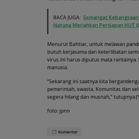
BACA JUGA:
Semangat Kebangsaan d
Natuna Meriahkan Persiapan HUT K
Menurut Bahtiar, untuk melawan pandem
butuh kerjasama dan keterlibatan s
virus ini harus diputus mata rantain
manusia.
“Sekarang ini saatnya kita berganden
pemerintah, swasta, Komunitas dan sel
Disdikbud Natu
segera hilang dan musnah,” tutupnya.(
Respons Kebut
TKN 002, Toilet
foto: jpnn
Penataan Lingk
Segera Dibangu
Komentar