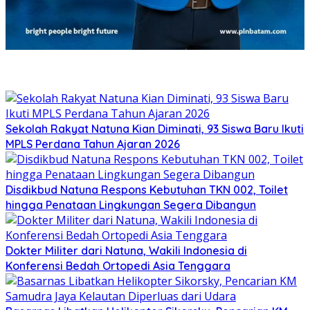
Sekolah Rakyat Natuna Kian Diminati, 93 Siswa Baru Ikuti
MPLS Perdana Tahun Ajaran 2026
Disdikbud Natuna Respons Kebutuhan TKN 002, Toilet
hingga Penataan Lingkungan Segera Dibangun
Dokter Militer dari Natuna, Wakili Indonesia di
Konferensi Bedah Ortopedi Asia Tenggara