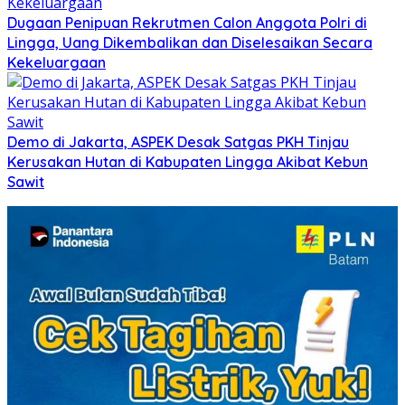
Dugaan Penipuan Rekrutmen Calon Anggota Polri di
Lingga, Uang Dikembalikan dan Diselesaikan Secara
Kekeluargaan
Demo di Jakarta, ASPEK Desak Satgas PKH Tinjau
Kerusakan Hutan di Kabupaten Lingga Akibat Kebun
Sawit