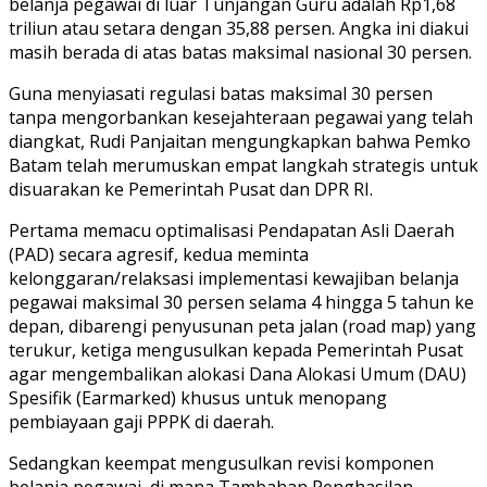
belanja pegawai di luar Tunjangan Guru adalah Rp1,68
triliun atau setara dengan 35,88 persen. Angka ini diakui
masih berada di atas batas maksimal nasional 30 persen.
Guna menyiasati regulasi batas maksimal 30 persen
tanpa mengorbankan kesejahteraan pegawai yang telah
diangkat, Rudi Panjaitan mengungkapkan bahwa Pemko
Batam telah merumuskan empat langkah strategis untuk
disuarakan ke Pemerintah Pusat dan DPR RI.
Pertama memacu optimalisasi Pendapatan Asli Daerah
(PAD) secara agresif, kedua meminta
kelonggaran/relaksasi implementasi kewajiban belanja
pegawai maksimal 30 persen selama 4 hingga 5 tahun ke
depan, dibarengi penyusunan peta jalan (road map) yang
terukur, ketiga mengusulkan kepada Pemerintah Pusat
agar mengembalikan alokasi Dana Alokasi Umum (DAU)
Spesifik (Earmarked) khusus untuk menopang
pembiayaan gaji PPPK di daerah.
Sedangkan keempat mengusulkan revisi komponen
belanja pegawai, di mana Tambahan Penghasilan