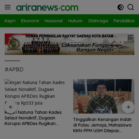
Langsung
ke
konten
Kepri
Ekonomi
Nasional
Hukum
Olahraga
Pendidikan
#APBD
Kejari Natuna Tahan Kades
Selaut Nonaktif, Dugaan
Tinggalkan Kenangan Indah
Korupsi APBDes Rugikan
di Pulau Jemaja, Mahasiswa
Negara Rp533 Juta
KKN-PPM UGM Dilepas
dengan Penuh Kehangatan