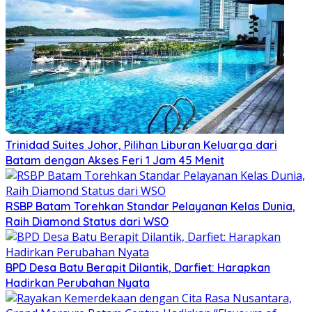
Trinidad Suites Johor, Pilihan Liburan Keluarga dari
Batam dengan Akses Feri 1 Jam 45 Menit
RSBP Batam Torehkan Standar Pelayanan Kelas Dunia,
Raih Diamond Status dari WSO
BPD Desa Batu Berapit Dilantik, Darfiet: Harapkan
Hadirkan Perubahan Nyata