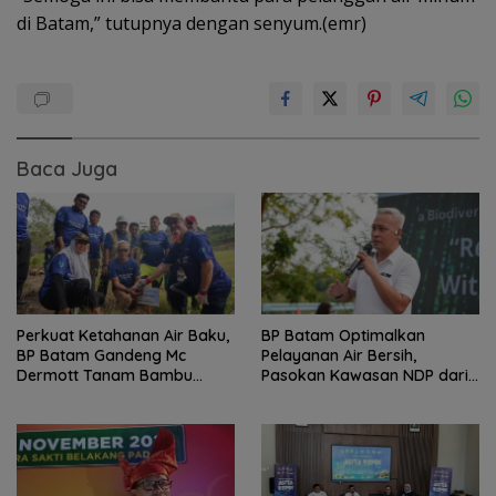
di Batam,” tutupnya dengan senyum.(emr)
Baca Juga
Perkuat Ketahanan Air Baku,
BP Batam Optimalkan
BP Batam Gandeng Mc
Pelayanan Air Bersih,
Dermott Tanam Bambu
Pasokan Kawasan NDP dari
Betung di Bendungan Sei
Waduk Duriangkang
Nongsa