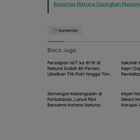
Basarnas Natuna Gaungkan Nasiona
Komentar
Baca Juga
Persiapan HUT ke-81 RI di
Sekolah 
Natuna Sudah 80 Persen,
Kepri Da
Libatkan TNI-Polri hingga Tim
Revitalis
Medis
Semangat Kebangsaan di
Kejari N
Perbatasan, Lanud RSA
Selaut N
Bersama Instansi Natuna
Korupsi 
Meriahkan Persiapan HUT Ke-
Negara 
81 RI
Kejari Natuna 
Kades Selaut