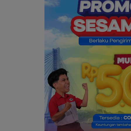
Konjen RI Johor
Dukung Penuh F
Rally Wisata da
International So
Batam Cup 202