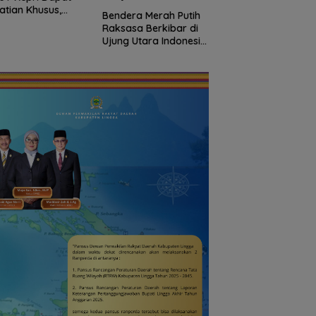
atian Khusus,
Bendera Merah Putih
Semangat
talisasi Capai
Raksasa Berkibar di
Kebangsaan di
7 Miliar
Ujung Utara Indonesia,
Perbatasan, Lanud
Basarnas Natuna
RSA Bersama Insta
Gaungkan
Natuna Meriahkan
Nasionalisme dari
Persiapan HUT Ke-
Wilayah Perbatasan
RI