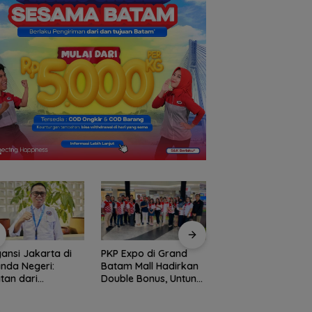
ansi Jakarta di
PKP Expo di Grand
Amsakar Achmad
nda Negeri:
Batam Mall Hadirkan
Resmi Buka Batam
tan dari
Double Bonus, Untung
Grassroot Football
temuan Ketua
Berkali-kali
Festival 2026, Buka
m PWI dan KJK di
Jalan Talenta Mud