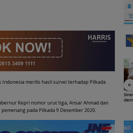
 Indonesia merilis hasil survei terhadap Pilkada
and
Amsakar Achmad
RSB
irkan
Resmi Buka Batam
Sine
Persiapan HUT ke-81
Untung
Grassroot Football
dem
RI di Natuna Sudah 80
bernur Kepri nomor urut tiga, Ansar Ahmad dan
Festival 2026, Buka
Kea
Persen, Libatkan TNI-
i pemenang pada Pilkada 9 Desember 2020.
Jalan Talenta Muda
Oba
Polri hingga Tim Medis
Batam ke Level
Internasional