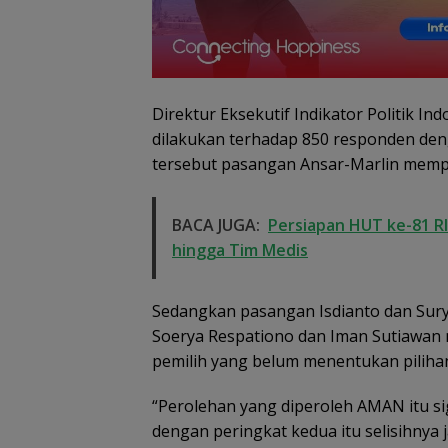
Direktur Eksekutif Indikator Politik 
dilakukan terhadap 850 responden deng
tersebut pasangan Ansar-Marlin mempe
Dugaan Penipu
BACA JUGA:
Persiapan HUT ke-81 RI
Rekrutmen Calo
hingga Tim Medis
Anggota Polri di
Lingga, Uang
Dikembalikan d
Sedangkan pasangan Isdianto dan Sur
Diselesaikan Se
Kekeluargaan
Soerya Respationo dan Iman Sutiawan 
pemilih yang belum menentukan piliha
“Perolehan yang diperoleh AMAN itu sign
dengan peringkat kedua itu selisihnya 