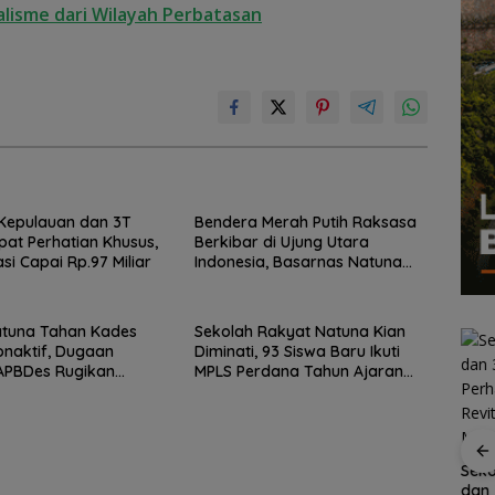
lisme dari Wilayah Perbatasan
Kepulauan dan 3T
Bendera Merah Putih Raksasa
pat Perhatian Khusus,
Berkibar di Ujung Utara
asi Capai Rp.97 Miliar
Indonesia, Basarnas Natuna
Gaungkan Nasionalisme dari
Wilayah Perbatasan
atuna Tahan Kades
Sekolah Rakyat Natuna Kian
onaktif, Dugaan
Diminati, 93 Siswa Baru Ikuti
APBDes Rugikan
MPLS Perdana Tahun Ajaran
Rp533 Juta
2026
Tahan
Sekolah Rakyat
Persiapan HUT ke-81
Seko
Natuna Kian Diminati,
RI di Natuna Sudah 80
dan 