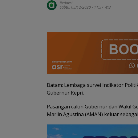
Redaksi
Sabtu, 05/12/2020 - 11:57 WIB
Batam: Lembaga survei Indikator Politik
Gubernur Kepri.
PKP Expo di Gr
Batam Mall Had
Double Bonus, 
Pasangan calon Gubernur dan Wakil Gu
Berkali-kali
Marlin Agustina (AMAN) keluar sebaga