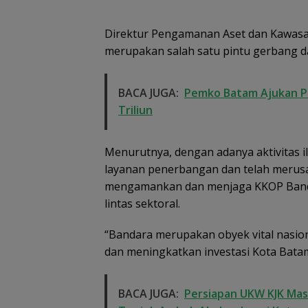
Direktur Pengamanan Aset dan Kawas
merupakan salah satu pintu gerbang da
Pemko Batam
BACA JUGA:
Pemko Batam Ajukan Pe
Petakan Kebutu
Guru untuk
Triliun
Pemerataan Te
Pendidik
Menurutnya, dengan adanya aktivitas 
layanan penerbangan dan telah merusa
mengamankan dan menjaga KKOP Bandara
lintas sektoral.
“Bandara merupakan obyek vital nasio
dan meningkatkan investasi Kota Batam
BACA JUGA:
Persiapan UKW KJK Mas