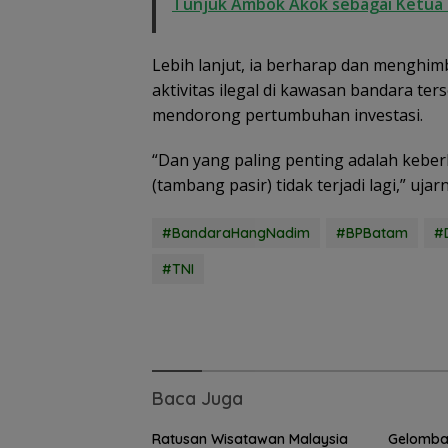
Tunjuk Ambok Akok sebagai Ketua 
Dugaan Penipu
Rekrutmen Calo
Anggota Polri di
Lebih lanjut, ia berharap dan menghi
Lingga, Uang
aktivitas ilegal di kawasan bandara t
Dikembalikan d
Diselesaikan Se
mendorong pertumbuhan investasi.
Kekeluargaan
“Dan yang paling penting adalah keberl
(tambang pasir) tidak terjadi lagi,” ujar
#BandaraHangNadim
#BPBatam
#
#TNI
Baca Juga
Ratusan Wisatawan Malaysia
Gelomba