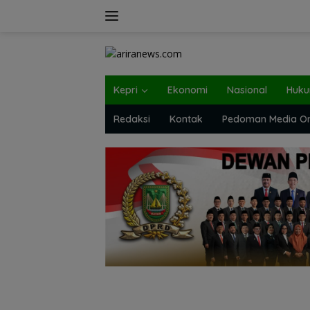
Langsung
ke
konten
Kepri
Ekonomi
Nasional
Huk
Redaksi
Kontak
Pedoman Media On