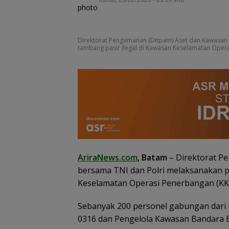
Direktorat Pengamanan (Ditpam) Aset dan Kawasan
tambang pasir ilegal di Kawasan Keselamatan Oper
BP Batam Perku
Transparansi L
AriraNews.com
, Batam
– Direktorat P
Pertanahan, Alo
bersama TNI dan Polri melaksanakan p
Tanah Reguler 
Hadir Melalui LM
Keselamatan Operasi Penerbangan (KK
Sebanyak 200 personel gabungan dari
0316 dan Pengelola Kawasan Bandara B