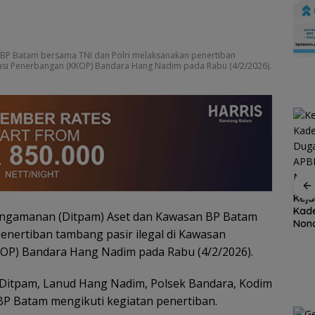
 BP Batam bersama TNI dan Polri melaksanakan penertiban
asi Penerbangan (KKOP) Bandara Hang Nadim pada Rabu (4/2/2026).
Ratusan Wisatawan
Malaysia Bakal
at
Stop Penyelidikan,
Keja
Jelajahi Batam dalam
ayanan
Polsek Lubuk Baja
Kade
engamanan (Ditpam) Aset dan Kawasan BP Batam
Family Rally Wisata
kasi
Tegaskan Kasus Anak
Nona
enertiban tambang pasir ilegal di Kawasan
Season 3
Segera
Murni Masalah Hak
Koru
S
Asuh
Rug
OP) Bandara Hang Nadim pada Rabu (4/2/2026).
Rp53
 Ditpam, Lanud Hang Nadim, Polsek Bandara, Kodim
P Batam mengikuti kegiatan penertiban.