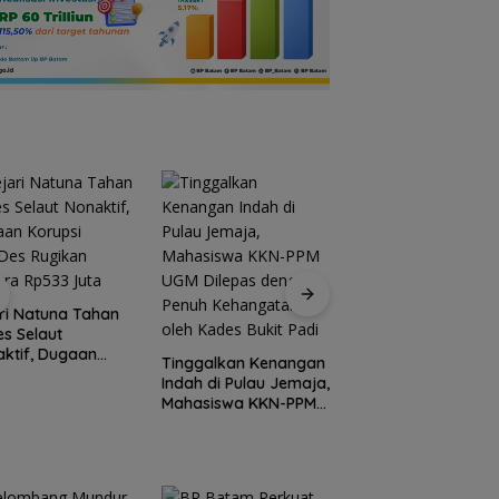
ri Natuna Tahan
s Selaut
ktif, Dugaan
Tinggalkan Kenangan
Gelombang Mundu
psi APBDes
Indah di Pulau Jemaja,
dari PWI Kepri
ikan Negara
Mahasiswa KKN-PPM
Berlanjut, Socrates
3 Juta
UGM Dilepas dengan
Ketua Pertama
Penuh Kehangatan
Periode 2004–200
oleh Kades Bukit Padi
Ikut Tinggalkan
Organisasi