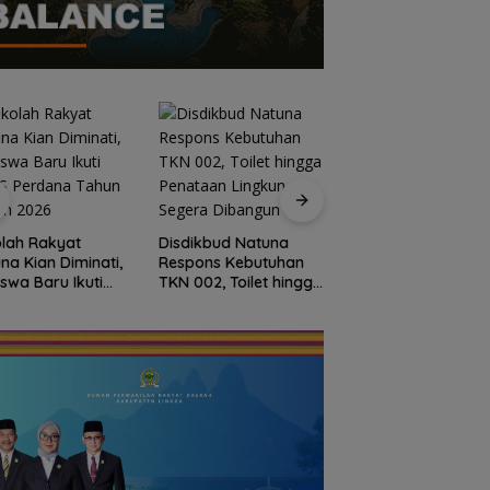
Dokter Militer dari
Natuna, Wakili
lah Rakyat
Disdikbud Natuna
Indonesia di
na Kian Diminati,
Respons Kebutuhan
Konferensi Bedah
iswa Baru Ikuti
TKN 002, Toilet hingga
Ortopedi Asia
S Perdana Tahun
Penataan Lingkungan
Tenggara
an 2026
Segera Dibangun