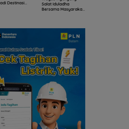
hingga Ziarah Ma
adi Destinasi
Salat Iduladha
Tokoh Pers
ta Unggulan
Bersama Masyarakat
lauan Riau
Lingga, Ajak Perkuat
Nilai Pengorbanan
dan Solidaritas