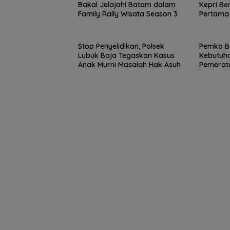
Bakal Jelajahi Batam dalam
Kepri Be
Family Rally Wisata Season 3
Pertama
Ikut Tin
Stop Penyelidikan, Polsek
Pemko B
Lubuk Baja Tegaskan Kasus
Kebutuha
Anak Murni Masalah Hak Asuh
Pemerat