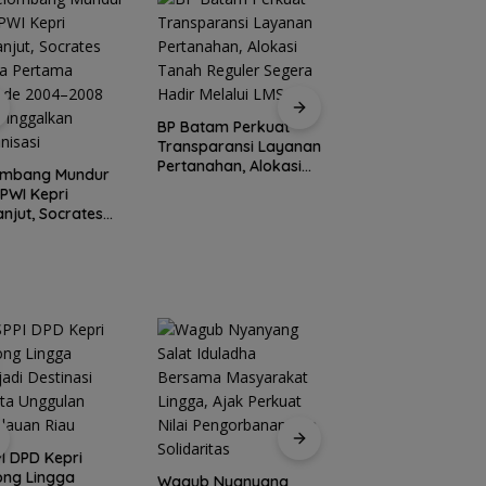
BP Batam Perkuat
Stop Penyelidikan,
Transparansi Layanan
Polsek Lubuk Baja
Pertanahan, Alokasi
Tegaskan Kasus A
ombang Mundur
Tanah Reguler Segera
Murni Masalah Hak
 PWI Kepri
Hadir Melalui LMS
Asuh
anjut, Socrates
ua Pertama
iode 2004–2008
 Tinggalkan
nisasi
Peringati HPN 2026
Komunitas Jurnalis
I DPD Kepri
Kepri Gelar Syukur
ong Lingga
Wagub Nyanyang