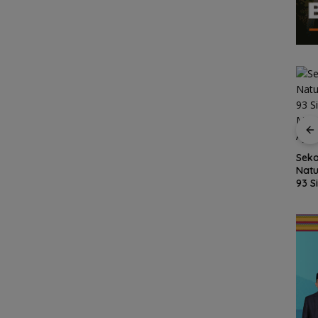
kan
Fasilitas Meningkat,
Kejari Natuna Tahan
Seko
sky,
TKN 002 Bunguran
Kades Selaut
Natu
Timur Laut Butuh WC
Nonaktif, Dugaan
93 S
dan Pagar Demi
Korupsi APBDes
MPL
uas
Keselamatan Siswa
Rugikan Negara
Ajar
Rp533 Juta