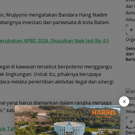
an, Mujiyono mengatakan Bandara Hang Nadim
tangnya investasi dan pariwisata di kota Batam.
Ratusan Wisatawan
Malaysia Bakal
Rotasi 311 ASN Jadi
Jelajahi Batam dalam
rubahan APBD 2026, Diusulkan Naik Jadi Rp 4,5
han
Awal Reformasi
Family Rally Wisata
Birokrasi Batam,
Gel
Season 3
naga
Amsakar Tekankan
dari
Integritas dan Kinerja
Berl
Ket
ilegal di kawasan tersebut berpotensi menggangu
Per
k lingkungan. Untuk itu, pihaknya berupaya
Ikut
Orga
 melalui penertiban aktivitas ilegal dan sinergi
X
nal yang harus diamankan dalam rangka menjaga
,” katanya usai memimpin apel.
ASPPI Inisiasi Paket
Wisata dan Budaya
dari Batam ke Lingga
ASPP
uk Tahap Final, Kuota UKW 2026 Ditambah dan
Dor
Demo di Jakarta,