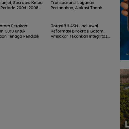
rlanjut, Socrates Ketua
Transparansi Layanan
 Periode 2004–2008
Pertanahan, Alokasi Tanah
ggalkan Organisasi
Reguler Segera Hadir Melalui
LMS
atam Petakan
Rotasi 311 ASN Jadi Awal
n Guru untuk
Reformasi Birokrasi Batam,
aan Tenaga Pendidik
Amsakar Tekankan Integritas
dan Kinerja