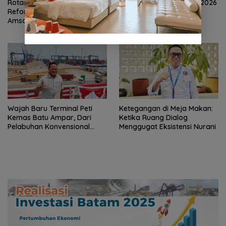
Rotasi 311 ASN Jadi Awal
ASITA Kepri Travel Mart 2026
Reformasi Birokrasi Batam,
Siap Promosikan Wisata
Amsakar Tekankan Integritas
Lintas Destinasi di Kepri
dan Kinerja
Wajah Baru Terminal Peti
Ketegangan di Meja Makan:
Kemas Batu Ampar, Dari
Ketika Ruang Dialog
Pelabuhan Konvensional
Menggugat Eksistensi Nurani
Menuju Hub Internasional