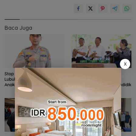
Baca Juga
X
Stop Penyelidikan, Polsek
Pemko Batam Petakan
Lubuk Baja Tegaskan Kasus
Kebutuhan Guru untuk
Anak Murni Masalah Hak
Pemerataan Tenaga Pendidik
Asuh