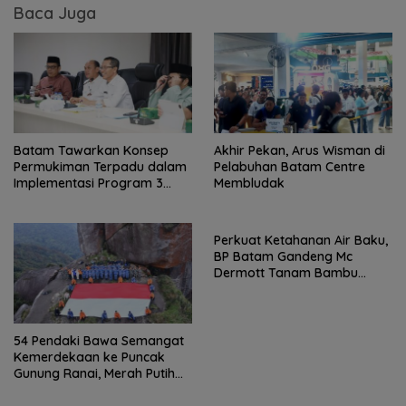
Baca Juga
Batam Tawarkan Konsep
Akhir Pekan, Arus Wisman di
Permukiman Terpadu dalam
Pelabuhan Batam Centre
Implementasi Program 3
Membludak
Juta Rumah
Perkuat Ketahanan Air Baku,
BP Batam Gandeng Mc
Dermott Tanam Bambu
Betung di Bendungan Sei
Nongsa
54 Pendaki Bawa Semangat
Kemerdekaan ke Puncak
Gunung Ranai, Merah Putih
Berkibar di Atas Natuna