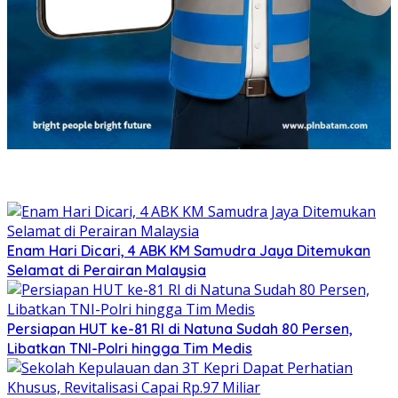
Enam Hari Dicari, 4 ABK KM Samudra Jaya Ditemukan
Selamat di Perairan Malaysia
Persiapan HUT ke-81 RI di Natuna Sudah 80 Persen,
Libatkan TNI-Polri hingga Tim Medis