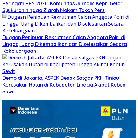
Peringati HPN 2026, Komunitas Jurnalis Kepri Gelar
Syukuran hingga Ziarah Makam Tokoh Pers
Dugaan Penipuan Rekrutmen Calon Anggota Polri di
Lingga, Uang Dikembalikan dan Diselesaikan Secara
Kekeluargaan
Demo di Jakarta, ASPEK Desak Satgas PKH Tinjau
Kerusakan Hutan di Kabupaten Lingga Akibat Kebun
Sawit