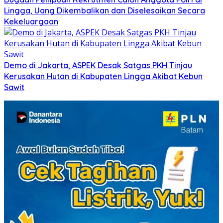
Lingga, Uang Dikembalikan dan Diselesaikan Secara
Kekeluargaan
Demo di Jakarta, ASPEK Desak Satgas PKH Tinjau
Kerusakan Hutan di Kabupaten Lingga Akibat Kebun
Sawit